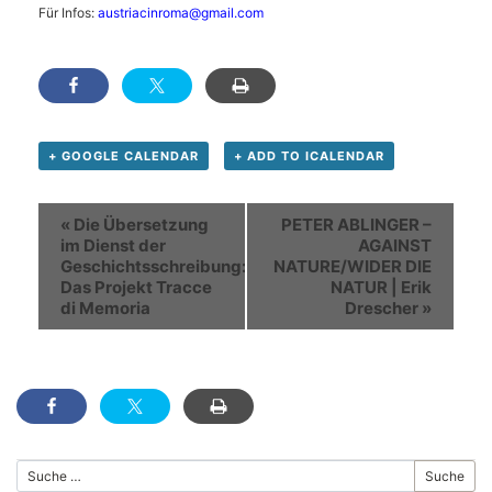
Für Infos:
austriacinroma@gmail.com
+ GOOGLE CALENDAR
+ ADD TO ICALENDAR
Veranstaltung
«
Die Übersetzung
PETER ABLINGER –
Navigation
im Dienst der
AGAINST
Geschichtsschreibung:
NATURE/WIDER DIE
Das Projekt Tracce
NATUR | Erik
di Memoria
Drescher
»
Suche