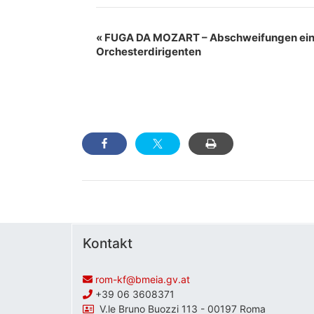
Veranstaltung
«
FUGA DA MOZART – Abschweifungen ei
Navigation
Orchesterdirigenten
Kontakt
rom-kf@bmeia.gv.at
+39 06 3608371
V.le Bruno Buozzi 113 - 00197 Roma