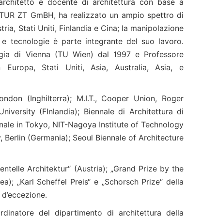
rchitetto e docente di architettura con base a
KTUR ZT GmBH, ha realizzato un ampio spettro di
stria, Stati Uniti, Finlandia e Cina; la manipolazione
 e tecnologie è parte integrante del suo lavoro.
ogia di Vienna (TU Wien) dal 1997 e Professore
 Europa, Stati Uniti, Asia, Australia, Asia, e
ndon (Inghilterra); M.I.T., Cooper Union, Roger
niversity (FInlandia); Biennale di Architettura di
ennale in Tokyo, NIT-Nagoya Institute of Technology
Berlin (Germania); Seoul Biennale of Architecture
ntelle Architektur“ (Austria); „Grand Prize by the
); „Karl Scheffel Preis“ e „Schorsch Prize“ della
i d’eccezione.
dinatore del dipartimento di architettura della