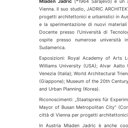
Mladen Jadric
(*1964 Sarajevo) è un a
Vienna. Il suo studio, JADRIC ARCHITE
progetti architettonici e urbanistici in Au
e la sperimentazione di nuovi materiali
Docente presso l’Università di Tecnol
ospite presso numerose università in
Sudamerica.
Esposizioni: Royal Academy of Arts Lo
Williams University (USA); Alvar Aalto U
Venezia (Italia); World Architectural Tri
(Giappone); Museum of the 20th Century, 
and Urban Planning (Korea).
Riconoscimenti: „Staatspreis für Experime
Mayor of Busan Metropolitan City“ (Corea
città di Vienna per progetti architettonic
In Austria Mladen Jadric è anche coor