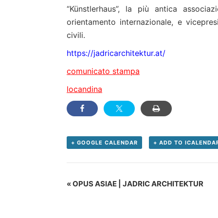
“Künstlerhaus”, la più antica associaz
orientamento internazionale, e vicepresi
civili.
https://jadricarchitektur.at/
comunicato stampa
locandina
+ GOOGLE CALENDAR
+ ADD TO ICALENDA
Evento
«
OPUS ASIAE | JADRIC ARCHITEKTUR
Navigation