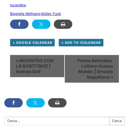
locandina
Biografia Wolfgang Müller-Funk
+ GOOGLE CALENDAR
+ ADD TO ICALENDAR
Evento
«
INCONTRO CON
Forme dell’addio.
Navigation
LA SCRITTRICE |
L’ultimo Gustav
Andrea Grill
Mahler. | Ernesto
Napolitano
»
Cerca