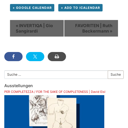
+ GOOGLE CALENDAR
+ ADD TO ICALENDAR
Veranstaltung
«
INVERTIQA | Gio
FAVORITEN | Ruth
Navigation
Sangirardi
Beckermann
»
Suche
Ausstellungen
PER COMPLETEZZA / FOR THE SAKE OF COMPLETENESS | David Eisl