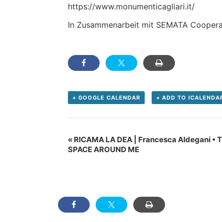
https://www.monumenticagliari.it/
In Zusammenarbeit mit SEMATA Coopera
+ GOOGLE CALENDAR
+ ADD TO ICALENDA
Veranstaltung
«
RICAMA LA DEA | Francesca Aldegani • 
Navigation
SPACE AROUND ME