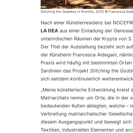
Stitching the Goddess in Prunittu, 2025 © Francesca A
Nach einer Künstlerresidenz bei NOCEFR
LA DEA
aus einer Einladung der Genosse
unterirdischen Räumen der Krypta von S. 
Der Titel der Ausstellung bezieht sich a
der Künstlerin Francesca Aldegani, nämlic
Praxis wird häufig mit bestimmten Orten 
Sardinien das Projekt
Stitching the Godd
sich seitdem kontinuierlich weiterentwick
„Meine künstlerische Entwicklung kreist 
Matriarchats nenne: um Orte, die in der
bedeutenden Kulten ablegten, welche – tei
Verbreitung matriarchalischer Gesellscha
diesem Ausgangspunkt und bewegt sich z
Textilien, industriellen Elementen und a