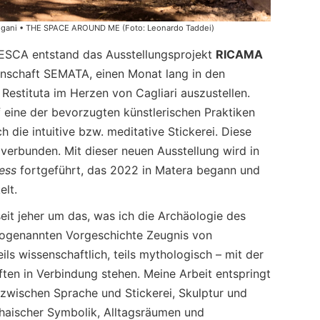
ldegani • THE SPACE AROUND ME (Foto: Leonardo Taddei)
ESCA entstand das Ausstellungsprojekt
RICAMA
nschaft SEMATA, einen Monat lang in den
Restituta im Herzen von Cagliari auszustellen.
uf eine der bevorzugten künstlerischen Praktiken
h die intuitive bzw. meditative Stickerei. Diese
verbunden. Mit dieser neuen Ausstellung wird in
ess
fortgeführt, das 2022 in Matera begann und
elt.
seit jeher um das, was ich die Archäologie des
 sogenannten Vorgeschichte Zeugnis von
ls wissenschaftlich, teils mythologisch – mit der
ften in Verbindung stehen. Meine Arbeit entspringt
wischen Sprache und Stickerei, Skulptur und
rchaischer Symbolik, Alltagsräumen und