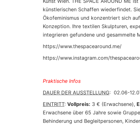
Kunst Wien. THE SPACE AROUND ME ist ih
künstlerischen Schaffen wiederfindet. Si
Ökofeminismus und konzentriert sich auf i
Konzeption. Ihre textilen Skulpturen, exp
integrieren gefundene und gesammelte Ma
https://www.thespacearound.me/
https://www.instagram.com/thespacear
Praktische Infos
DAUER DER AUSSTELLUNG
: 02.06-12.0
EINTRITT
:
Vollpreis:
3 € (Erwachsene),
E
Erwachsene über 65 Jahre sowie Gruppe
Behinderung und Begleitpersonen, Kinder