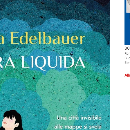
30
Ro
Buo
Eint
Al