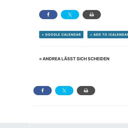
+ GOOGLE CALENDAR
+ ADD TO ICALENDA
Veranstaltung
«
ANDREA LÄSST SICH SCHEIDEN
Navigation