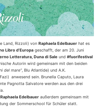
ge Land, Rizzoli) von
Raphaela Edelbauer
hat es
no Libro d’Europa
geschafft, der am 20. Juni
erno Letteratura, Duna di Sale
und
#fuorifestival
ichische Autorin wird gemeinsam mit den beiden
rni del mare”
, Blu Atlantide) und A.K.
 Fazi)
anwesend sein. Brunella Caputo, Laura
te Pagnotta Salvatore werden aus den drei
a.
t
Raphaela Edelbauer
außerdem gemeinsam mit
ltung der Sommerschool für Schüler statt.