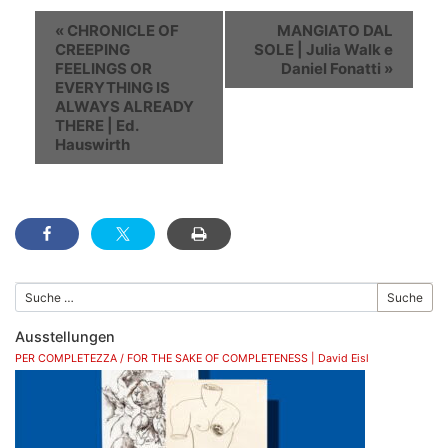
Veranstaltung
«
CHRONICLE OF
MANGIATO DAL
Navigation
CREEPING
SOLE | Julia Walk e
FEELINGS OR
Daniel Fonatti
»
EVERYTHING IS
ALWAYS ALREADY
THERE | Ed.
Hauswirth
Suche
Ausstellungen
PER COMPLETEZZA / FOR THE SAKE OF COMPLETENESS | David Eisl