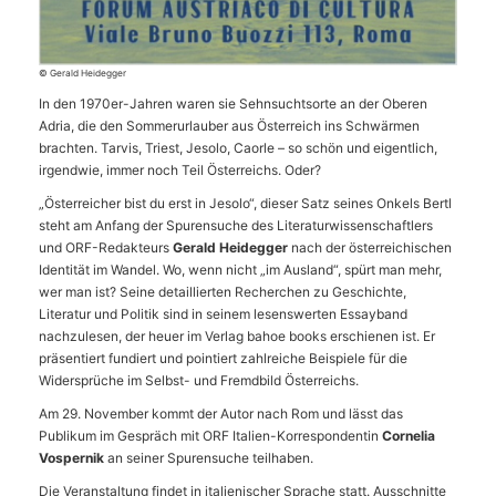
© Gerald Heidegger
In den 1970er-Jahren waren sie Sehnsuchtsorte an der Oberen
Adria, die den Sommerurlauber aus Österreich ins Schwärmen
brachten. Tarvis, Triest, Jesolo, Caorle – so schön und eigentlich,
irgendwie, immer noch Teil Österreichs. Oder?
„Österreicher bist du erst in Jesolo“, dieser Satz seines Onkels Bertl
steht am Anfang der Spurensuche des Literaturwissenschaftlers
und ORF-Redakteurs
Gerald Heidegger
nach der österreichischen
Identität im Wandel. Wo, wenn nicht „im Ausland“, spürt man mehr,
wer man ist? Seine detaillierten Recherchen zu Geschichte,
Literatur und Politik sind in seinem lesenswerten Essayband
nachzulesen, der heuer im Verlag bahoe books erschienen ist. Er
präsentiert fundiert und pointiert zahlreiche Beispiele für die
Widersprüche im Selbst- und Fremdbild Österreichs.
Am 29. November kommt der Autor nach Rom und lässt das
Publikum im Gespräch mit ORF Italien-Korrespondentin
Cornelia
Vospernik
an seiner Spurensuche teilhaben.
Die Veranstaltung findet in italienischer Sprache statt. Ausschnitte