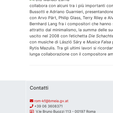
collabora con alcuni tra i più importanti co
Bussotti e Adriano Guarnieri, presentandone 
con Arvo Pärt, Philip Glass, Terry Riley e A
Bernhard Lang fra i compositori che hanno s
attratto dal minimalismo, la
summa
delle su
uscito nel 2008 con l’etichetta
Die Schachte
con musiche di László Sáry e
Musica Falsa
Rytis Mazulis. Tra gli ultimi lavori si ricord
lunga collaborazione con il compositore am
Contatti
rom-kf@bmeia.gv.at
+39 06 3608371
V.le Bruno Buozzi 113 - 00197 Roma