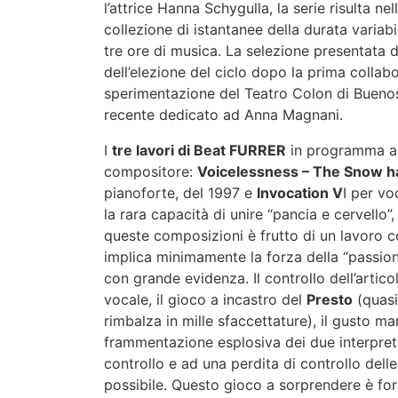
l’attrice Hanna Schygulla, la serie risulta 
collezione di istantanee della durata variabi
tre ore di musica. La selezione presentata d
dell’elezione del ciclo dopo la prima colla
sperimentazione del Teatro Colon di Buenos 
recente dedicato ad Anna Magnani.
I
tre lavori di Beat FURRER
in programma ap
compositore:
Voicelessness – The Snow h
pianoforte, del 1997 e
Invocation V
I per v
la rara capacità di unire “pancia e cervello”
queste composizioni è frutto di un lavoro c
implica minimamente la forza della “passione
con grande evidenza. Il controllo dell’artic
vocale, il gioco a incastro del
Presto
(quasi
rimbalza in mille sfaccettature), il gusto man
frammentazione esplosiva dei due interpreti
controllo e ad una perdita di controllo dell
possibile. Questo gioco a sorprendere è forse