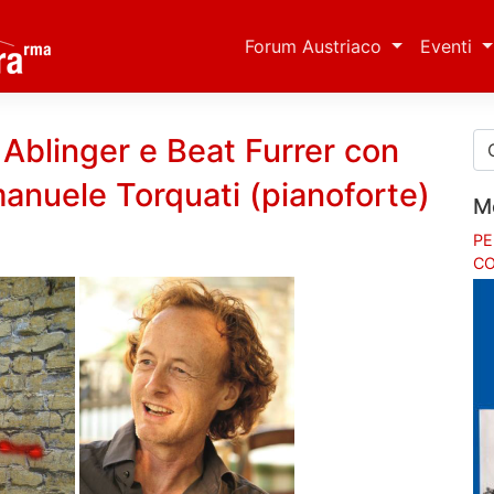
Forum Austriaco
Eventi
 Ablinger e Beat Furrer con
manuele Torquati (pianoforte)
M
PE
CO