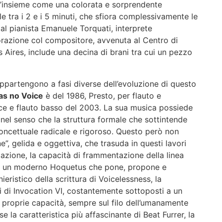
nell’insieme come una colorata e sorprendente
le tra i 2 e i 5 minuti, che sfiora complessivamente le
al pianista Emanuele Torquati, interprete
borazione col compositore, avvenuta al Centro di
Aires, include una decina di brani tra cui un pezzo
partengono a fasi diverse dell’evoluzione di questo
as no Voice
è del 1986, Presto, per flauto e
oce e flauto basso del 2003. La sua musica possiede
, nel senso che la struttura formale che sottintende
oncettuale radicale e rigoroso. Questo però non
”, gelida e oggettiva, che trasuda in questi lavori
olazione, la capacità di frammentazione della linea
 un moderno Hoquetus che pone, propone e
ieristico della scrittura di Voicelessness, la
 di Invocation VI, costantemente sottoposti a un
e proprie capacità, sempre sul filo dell’umanamente
 la caratteristica più affascinante di Beat Furrer, la