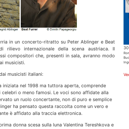
ria in un concerto-ritratto su Peter Ablinger e Beat
30
 rilievo internazionale della scena austriaca. Il
Ro
si compositori che, presenti in sala, avranno modo
Buo
i musicisti.
Ing
i musicisti italiani:
Ve
a iniziata nel 1998 ma tuttora aperta, comprende
gi celebri o meno famosi. Le voci sono affidate alla
servato un ruolo concertante, non di puro e semplice
inger ha pensato questa raccolta come un vero e
ante è affidato alla traccia elettronica.
 prima donna scesa sulla luna Valentina Tereshkova e