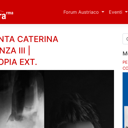
Forum Austriaco
Eventi
ANTA CATERINA
A III |
M
PIA EXT.
PE
CO