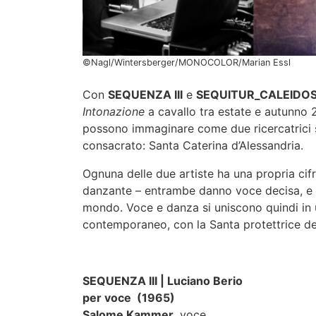
©Nagl/Wintersberger/MONOCOLOR/Marian Essl
Con
SEQUENZA III
e
SEQUITUR_CALEIDOS
Intonazione
a cavallo tra estate e autunno 2
possono immaginare come due ricercatrici su
consacrato: Santa Caterina d’Alessandria.
Ognuna delle due artiste ha una propria cifra
danzante – entrambe danno voce decisa, e a
mondo. Voce e danza si uniscono quindi in u
contemporaneo, con la Santa protettrice de
SEQUENZA III | Luciano Berio
per voce
(1965)
Salome Kammer
, voce