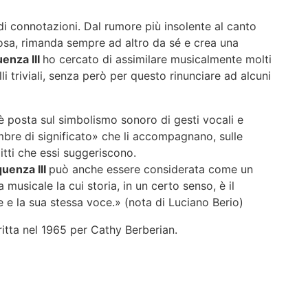
 connotazioni. Dal rumore più insolente al canto
cosa, rimanda sempre ad altro da sé e crea una
enza III
ho cercato di assimilare musicalmente molti
li triviali, senza però per questo rinunciare ad alcuni
 è posta sul simbolismo sonoro di gesti vocali e
«ombre di significato» che li accompagnano, sulle
litti che essi suggeriscono.
uenza III
può anche essere considerata come un
musicale la cui storia, in un certo senso, è il
te e la sua stessa voce.» (nota di Luciano Berio)
ritta nel 1965 per Cathy Berberian.