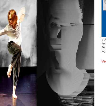
30
Ro
Buo
Ing
Ve