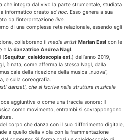
sta che integra dal vivo la parte strumentale, studiata
ma informatico creato
ad hoc
. Esso genera a sua
to dall’interpretazione
live
.
erno di una complessa rete relazionale, essendo egli
zione, collaborano il
media artist
Marian Essl
con le
e e la
danzatrice Andrea Nagl
.
 (
Sequitur_caleidoscopia ext.
) dell’anno 2019,
l, è nata, come afferma la stessa Nagl, dalla
a musicale della ricezione della musica „nuova“,
a, e sulla coreografia.
sti danzati, che si iscrive nella struttura musicale
oce aggiuntiva o come una traccia sonora: Il
usica come movimento, entrambi si sovrappongono
ltura.
del corpo che danza con il suo differimento digitale,
onde a quello della viola con la frammentazione
o dal computer. Si forma così un caleidoscopio di