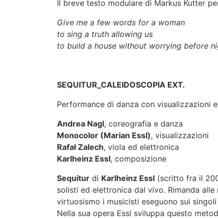
Il breve testo modulare di Markus Kutter p
Give me a few words for a woman
to sing a truth allowing us
to build a house without worrying before n
SEQUITUR_CALEIDOSCOPIA EXT.
Performance di danza con visualizzazioni ed
Andrea Nagl
, coreografia e danza
Monocolor (Marian Essl)
, visualizzazioni
Rafał Zalech
, viola ed elettronica
Karlheinz Essl
, composizione
Sequitur
di
Karlheinz Essl
(scritto fra il 20
solisti ed elettronica dal vivo. Rimanda all
virtuosismo i musicisti eseguono sui singoli 
Nella sua opera Essl sviluppa questo meto