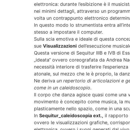
elettronica: durante l’esibizione è il musici
nei minimi dettagli, attraverso un program
volta un contrappunto elettronico determina
In questo modo lo strumentista entra all’int
stesso a impostare il computer.
Sulla scia emotiva e ideale di questa conce
sue
Visualizzazioni
dell’esecuzione musical
Questa versione di Sequitur IIIB e IVB di Essl
„ideata“ ovvero coreografata da Andrea Nag
necessità interiore di trasferire l’esperienz
atonale, sul mezzo che le è proprio, la danz
Ne deriva
un repertorio di articolazioni e ge
come in un caleidoscopio
.
Il corpo che danza agisce quasi come una v
movimento è concepito come musica, la m
plasticamente nello spazio, come in una scu
In
Sequitur_caleidoscopia ext.,
il rapporto 
ovvero le visualizzazioni grafiche, corrisp
elettronica, ovvero i suoni generati dal viv