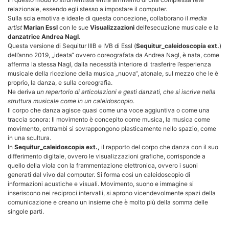
relazionale, essendo egli stesso a impostare il computer.
Sulla scia emotiva e ideale di questa concezione, collaborano il
media
artist
Marian Essl
con le sue
Visualizzazioni
dell’esecuzione musicale e la
danzatrice Andrea Nagl
.
Questa versione di Sequitur IIIB e IVB di Essl (
Sequitur_caleidoscopia ext.
)
dell’anno 2019, „ideata“ ovvero coreografata da Andrea Nagl, è nata, come
afferma la stessa Nagl, dalla necessità interiore di trasferire l’esperienza
musicale della ricezione della musica „nuova“, atonale, sul mezzo che le è
proprio, la danza, e sulla coreografia.
Ne deriva
un repertorio di articolazioni e gesti danzati, che si iscrive nella
struttura musicale come in un caleidoscopio
.
Il corpo che danza agisce quasi come una voce aggiuntiva o come una
traccia sonora: Il movimento è concepito come musica, la musica come
movimento, entrambi si sovrappongono plasticamente nello spazio, come
in una scultura.
In
Sequitur_caleidoscopia ext.,
il rapporto del corpo che danza con il suo
differimento digitale, ovvero le visualizzazioni grafiche, corrisponde a
quello della viola con la frammentazione elettronica, ovvero i suoni
generati dal vivo dal computer. Si forma così un caleidoscopio di
informazioni acustiche e visuali. Movimento, suono e immagine si
inseriscono nei reciproci intervalli, si aprono vicendevolmente spazi della
comunicazione e creano un insieme che è molto più della somma delle
singole parti.