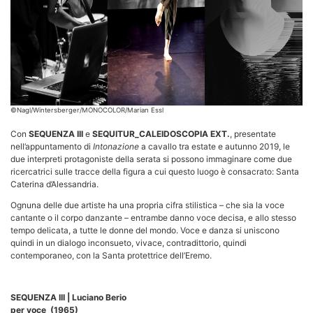
©Nagl/Wintersberger/MONOCOLOR/Marian Essl
Con
SEQUENZA III
e
SEQUITUR_CALEIDOSCOPIA EXT.
, presentate
nell’appuntamento di
Intonazione
a cavallo tra estate e autunno 2019, le
due interpreti protagoniste della serata si possono immaginare come due
ricercatrici sulle tracce della figura a cui questo luogo è consacrato: Santa
Caterina d’Alessandria.
Ognuna delle due artiste ha una propria cifra stilistica – che sia la voce
cantante o il corpo danzante – entrambe danno voce decisa, e allo stesso
tempo delicata, a tutte le donne del mondo. Voce e danza si uniscono
quindi in un dialogo inconsueto, vivace, contradittorio, quindi
contemporaneo, con la Santa protettrice dell’Eremo.
SEQUENZA III | Luciano Berio
per voce
(1965)