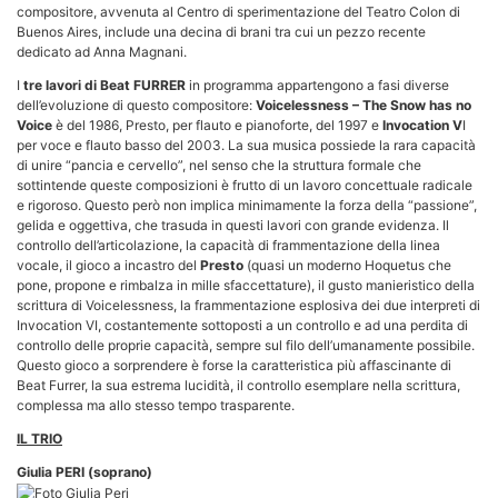
compositore, avvenuta al Centro di sperimentazione del Teatro Colon di
Buenos Aires, include una decina di brani tra cui un pezzo recente
dedicato ad Anna Magnani.
I
tre lavori di Beat FURRER
in programma appartengono a fasi diverse
dell’evoluzione di questo compositore:
Voicelessness – The Snow has no
Voice
è del 1986, Presto, per flauto e pianoforte, del 1997 e
Invocation V
I
per voce e flauto basso del 2003. La sua musica possiede la rara capacità
di unire “pancia e cervello”, nel senso che la struttura formale che
sottintende queste composizioni è frutto di un lavoro concettuale radicale
e rigoroso. Questo però non implica minimamente la forza della “passione”,
gelida e oggettiva, che trasuda in questi lavori con grande evidenza. Il
controllo dell’articolazione, la capacità di frammentazione della linea
vocale, il gioco a incastro del
Presto
(quasi un moderno Hoquetus che
pone, propone e rimbalza in mille sfaccettature), il gusto manieristico della
scrittura di Voicelessness, la frammentazione esplosiva dei due interpreti di
Invocation VI, costantemente sottoposti a un controllo e ad una perdita di
controllo delle proprie capacità, sempre sul filo dell’umanamente possibile.
Questo gioco a sorprendere è forse la caratteristica più affascinante di
Beat Furrer, la sua estrema lucidità, il controllo esemplare nella scrittura,
complessa ma allo stesso tempo trasparente.
IL TRIO
Giulia PERI (soprano)