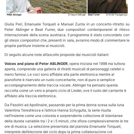
Giulia Peri, Emanuele Torquati e Manuel Zurria in un concerto-ritratto su
Peter Ablinger e Beat Furrer, due compositori contemporanei di rilievo
internazionale della scena austriaca. Il programma è stato concordato con
gli stessi compositori che, presenti in sala, avranno modo di commentare le
proprie partiture insieme ai musicisti.
Di seguito alcune note all’ascolto proposte dai musicisti italiani:
Voices and piano di Peter ABLINGER
, opera iniziata nel 1998 ma tuttora
aperta, comprende una galleria di ritratti musicali di personaggi celebri o
meno famosi. Le voci sono affidate alla parte elettronica mentre al
pianoforte è riservato un ruolo concertante, non di puro e semplice
accompagnamento della traccia vocale. Ablinger ha pensato questa
raccolta come un vero e proprio ciclo di Lieder, ove il ruolo del cantante è
affidato alla traccia elettronica.
Da Pasolini ad Apollinaire, passando per la prima donna scesa sulla luna
Valentina Tereshkova e l’attrice Hanna Schygulla, la serie risulta
nell’insieme come una colorata e sorprendente collezione di istantanee
della durata variabile tra i 2 e i 5 minuti, che sfiora complessivamente le tre
ore di musica. La selezione presentata dal pianista Emanuele Torquati,
interprete dell’elezione del ciclo dopo la prima collaborazione col