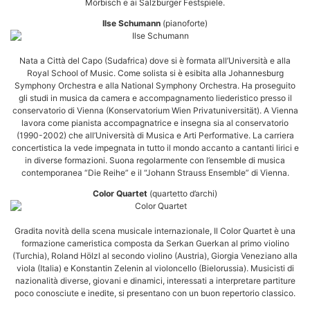
Mörbisch e ai Salzburger Festspiele.
Ilse Schumann
(pianoforte)
Nata a Città del Capo (Sudafrica) dove si è formata all’Università e alla
Royal School of Music. Come solista si è esibita alla Johannesburg
Symphony Orchestra e alla National Symphony Orchestra. Ha proseguito
gli studi in musica da camera e accompagnamento liederistico presso il
conservatorio di Vienna (Konservatorium Wien Privatuniversität). A Vienna
lavora come pianista accompagnatrice e insegna sia al conservatorio
(1990-2002) che all’Università di Musica e Arti Performative. La carriera
concertistica la vede impegnata in tutto il mondo accanto a cantanti lirici e
in diverse formazioni. Suona regolarmente con l’ensemble di musica
contemporanea “Die Reihe” e il “Johann Strauss Ensemble” di Vienna.
Color Quartet
(quartetto d’archi)
Gradita novità della scena musicale internazionale, Il Color Quartet è una
formazione cameristica composta da Serkan Guerkan al primo violino
(Turchia), Roland Hölzl al secondo violino (Austria), Giorgia Veneziano alla
viola (Italia) e Konstantin Zelenin al violoncello (Bielorussia). Musicisti di
nazionalità diverse, giovani e dinamici, interessati a interpretare partiture
poco conosciute e inedite, si presentano con un buon repertorio classico.