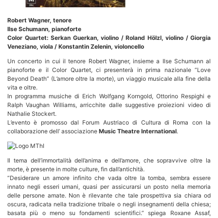
Robert Wagner, tenore
Ilse Schumann, pianoforte
Color Quartet: Serkan Guerkan, violino / Roland Hölzl, violino / Giorgia
Veneziano, viola / Konstantin Zelenin, violoncello
Un concerto in cui il tenore Robert Wagner, insieme a Ilse Schumann al
pianoforte e il Color Quartet, ci presenterà in prima nazionale “Love
Beyond Death” (L’amore oltre la morte), un viaggio musicale alla fine della
vita e oltre.
In programma musiche di Erich Wolfgang Korngold, Ottorino Respighi e
Ralph Vaughan Williams, arricchite dalle suggestive proiezioni video di
Nathalie Stockert.
L’evento è promosso dal Forum Austriaco di Cultura di Roma con la
collaborazione dell’ associazione
Music Theatre International
.
Il tema dell’immortalità dell’anima e dell’amore, che sopravvive oltre la
morte, è presente in molte culture, fin dall’antichità.
“Desiderare un amore infinito che vada oltre la tomba, sembra essere
innato negli esseri umani, quasi per assicurarsi un posto nella memoria
delle persone amate. Non è rilevante che tale prospettiva sia chiara od
oscura, radicata nella tradizione tribale o negli insegnamenti della chiesa;
basata più o meno su fondamenti scientifici.” spiega Roxane Assaf,