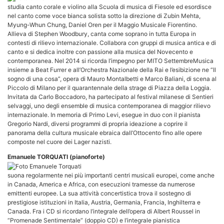
studia canto corale e violino alla Scuola di musica di Fiesole ed esordisce
nel canto come voce bianca solista sotto la direzione di Zubin Mehta,
Myung-Whun Chung, Daniel Oren per il Maggio Musicale Fiorentino.
Allieva di Stephen Woodbury, canta come soprano in tutta Europa in
contesti di rilievo internazionale. Collabora con gruppi di musica antica e di
canto e si dedica inoltre con passione alla musica del Novecento e
contemporanea. Nel 2014 si ricorda l’impegno per MITO SettembreMusica
insieme a Beat Furrer e all’Orchestra Nazionale della Rai e l’esibizione ne “Il
sogno di una cosa”, opera di Mauro Montalbetti e Marco Baliani, di scena al
Piccolo di Milano per il quarantennale della strage di Piazza della Loggia.
Invitata da Carlo Boccadoro, ha partecipato al festival milanese di Sentieri
selvaggi, uno degli ensemble di musica contemporanea di maggior rilievo
internazionale. In memoria di Primo Levi, esegue in duo con il pianista
Gregorio Nardi, diversi programmi di propria ideazione a coprire il
panorama della cultura musicale ebraica dall’Ottocento fino alle opere
composte nel cuore dei Lager nazisti.
Emanuele TORQUATI (pianoforte)
suona regolarmente nei più importanti centri musicali europei, come anche
in Canada, America e Africa, con esecuzioni tramesse da numerose
emittenti europee. La sua attività concertistica trova il sostegno di
prestigiose istituzioni in Italia, Austria, Germania, Francia, Inghilterra e
Canada. Fra i CD si ricordano l’integrale dell’opera di Albert Roussel in
“Promenade Sentimentale” (doppio CD) e l’integrale pianistica