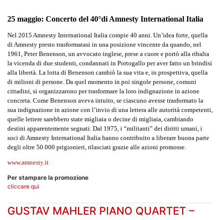
25 maggio: Concerto del 40°di Amnesty International Italia
Nel 2015 Amnesty International Italia compie 40 anni. Un’idea forte, quella
di Amnesty presto trasformatasi in una posizione vincente da quando, nel
1961, Peter Benenson, un avvocato inglese, prese a cuore e portò alla ribalta
la vicenda di due studenti, condannati in Portogallo per aver fatto un brindisi
alla libertà. La lotta di Benenson cambiò la sua vita e, in prospettiva, quella
di milioni di persone. Da quel momento in poi singole persone, comuni
cittadini, si organizzarono per trasformare la loro indignazione in azione
concreta. Come Benenson aveva intuito, se ciascuno avesse trasformato la
sua indignazione in azione con l’invio di una lettera alle autorità competenti,
quelle lettere sarebbero state migliaia o decine di migliaia, cambiando
destini apparentemente segnati. Dal 1975, i “militanti” dei diritti umani, i
soci di Amnesty International Italia hanno contribuito a liberare buona parte
degli oltre 50.000 prigionieri, rilasciati grazie alle azioni promosse.
www.amnesty.it
Per stampare la promozione
cliccare qui
GUSTAV MAHLER PIANO QUARTET –