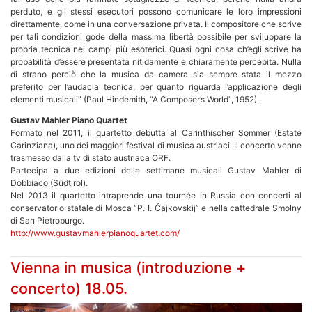
perduto, e gli stessi esecutori possono comunicare le loro impressioni
direttamente, come in una conversazione privata. Il compositore che scrive
per tali condizioni gode della massima libertà possibile per sviluppare la
propria tecnica nei campi più esoterici. Quasi ogni cosa ch’egli scrive ha
probabilità d’essere presentata nitidamente e chiaramente percepita. Nulla
di strano perciò che la musica da camera sia sempre stata il mezzo
preferito per l’audacia tecnica, per quanto riguarda l’applicazione degli
elementi musicali” (Paul Hindemith, “A Composer’s World”, 1952).
Gustav Mahler Piano Quartet
Formato nel 2011, il quartetto debutta al Carinthischer Sommer (Estate
Carinziana), uno dei maggiori festival di musica austriaci. Il concerto venne
trasmesso dalla tv di stato austriaca ORF.
Partecipa a due edizioni delle settimane musicali Gustav Mahler di
Dobbiaco (Südtirol).
Nel 2013 il quartetto intraprende una tournée in Russia con concerti al
conservatorio statale di Mosca “P. I. Čajkovskij” e nella cattedrale Smolny
di San Pietroburgo.
http://www.gustavmahlerpianoquartet.com/
Vienna in musica (introduzione +
concerto) 18.05.