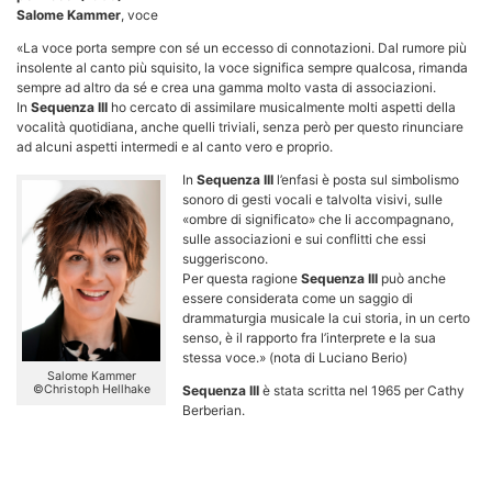
Salome Kammer
, voce
«La voce porta sempre con sé un eccesso di connotazioni. Dal rumore più
insolente al canto più squisito, la voce significa sempre qualcosa, rimanda
sempre ad altro da sé e crea una gamma molto vasta di associazioni.
In
Sequenza III
ho cercato di assimilare musicalmente molti aspetti della
vocalità quotidiana, anche quelli triviali, senza però per questo rinunciare
ad alcuni aspetti intermedi e al canto vero e proprio.
In
Sequ
enza III
l’enfasi è posta sul simbolismo
sonoro di gesti vocali e talvolta visivi, sulle
«ombre di significato» che li accompagnano,
sulle associazioni e sui conflitti che essi
suggeriscono.
Per questa ragione
Sequenza III
può anche
essere considerata come un saggio di
drammaturgia musicale la cui storia, in un certo
senso, è il rapporto fra l’interprete e la sua
stessa voce.» (nota di Luciano Berio)
Salome Kammer
©Christoph Hellhake
Sequenza III
è stata scritta nel 1965 per Cathy
Berberian.