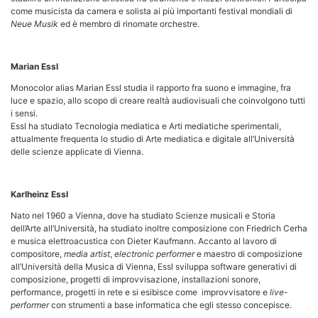
come musicista da camera e solista ai più importanti festival mondiali di
Neue Musik
ed è membro di rinomate orchestre.
Marian Essl
Monocolor alias Marian Essl studia il rapporto fra suono e immagine, fra
luce e spazio, allo scopo di creare realtà audiovisuali che coinvolgono tutti
i sensi.
Essl ha studiato Tecnologia mediatica e Arti mediatiche sperimentali,
attualmente frequenta lo studio di Arte mediatica e digitale all’Università
delle scienze applicate di Vienna.
Karlheinz Essl
Nato nel 1960 a Vienna, dove ha studiato Scienze musicali e Storia
dell’Arte all’Università, ha studiato inoltre composizione con Friedrich Cerha
e musica elettroacustica con Dieter Kaufmann. Accanto al lavoro di
compositore,
media artist
,
electronic performer
e maestro di composizione
all’Università della Musica di Vienna, Essl sviluppa software generativi di
composizione, progetti di improvvisazione, installazioni sonore,
performance, progetti in rete e si esibisce come improvvisatore e
live-
performer
con strumenti a base informatica che egli stesso concepisce.