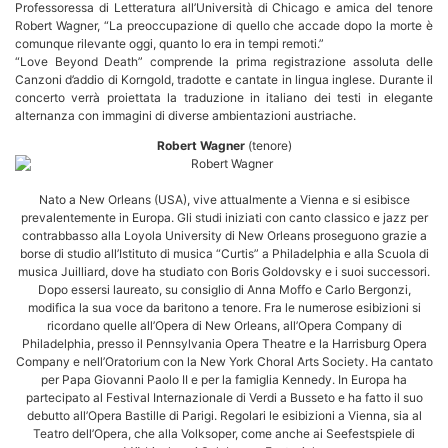
Professoressa di Letteratura all’Università di Chicago e amica del tenore
Robert Wagner, “La preoccupazione di quello che accade dopo la morte è
comunque rilevante oggi, quanto lo era in tempi remoti.”
“Love Beyond Death” comprende la prima registrazione assoluta delle
Canzoni d’addio di Korngold, tradotte e cantate in lingua inglese. Durante il
concerto verrà proiettata la traduzione in italiano dei testi in elegante
alternanza con immagini di diverse ambientazioni austriache.
Robert Wagner
(tenore)
Nato a New Orleans (USA), vive attualmente a Vienna e si esibisce
prevalentemente in Europa. Gli studi iniziati con canto classico e jazz per
contrabbasso alla Loyola University di New Orleans proseguono grazie a
borse di studio all’Istituto di musica “Curtis” a Philadelphia e alla Scuola di
musica Juilliard, dove ha studiato con Boris Goldovsky e i suoi successori.
Dopo essersi laureato, su consiglio di Anna Moffo e Carlo Bergonzi,
modifica la sua voce da baritono a tenore. Fra le numerose esibizioni si
ricordano quelle all’Opera di New Orleans, all’Opera Company di
Philadelphia, presso il Pennsylvania Opera Theatre e la Harrisburg Opera
Company e nell’Oratorium con la New York Choral Arts Society. Ha cantato
per Papa Giovanni Paolo II e per la famiglia Kennedy. In Europa ha
partecipato al Festival Internazionale di Verdi a Busseto e ha fatto il suo
debutto all’Opera Bastille di Parigi. Regolari le esibizioni a Vienna, sia al
Teatro dell’Opera, che alla Volksoper, come anche ai Seefestspiele di