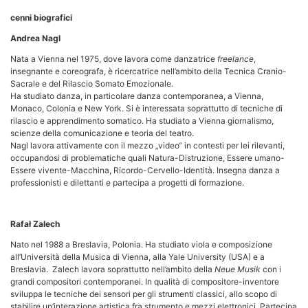
cenni biografici
Andrea Nagl
Nata a Vienna nel 1975, dove lavora come danzatrice
freelance
,
insegnante e coreografa, è ricercatrice nell’ambito della Tecnica Cranio-
Sacrale e del Rilascio Somato Emozionale.
Ha studiato danza, in particolare danza contemporanea, a Vienna,
Monaco, Colonia e New York. Si è interessata soprattutto di tecniche di
rilascio e apprendimento somatico. Ha studiato a Vienna giornalismo,
scienze della comunicazione e teoria del teatro.
Nagl lavora attivamente con il mezzo „video“ in contesti per lei rilevanti,
occupandosi di problematiche quali Natura-Distruzione, Essere umano-
Essere vivente-Macchina, Ricordo-Cervello-Identità. Insegna danza a
professionisti e dilettanti e partecipa a progetti di formazione.
Rafał Zalech
Nato nel 1988 a Breslavia, Polonia. Ha studiato viola e composizione
all’Università della Musica di Vienna, alla Yale University (USA) e a
Breslavia. Zalech lavora soprattutto nell’ambito della
Neue Musik
con i
grandi compositori contemporanei. In qualità di compositore-inventore
sviluppa le tecniche dei sensori per gli strumenti classici, allo scopo di
stabilire un’interazione artistica fra strumento e mezzi elettronici. Partecipa