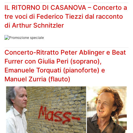
IL RITORNO DI CASANOVA – Concerto a
tre voci di Federico Tiezzi dal racconto
di Arthur Schnitzler
Concerto-Ritratto Peter Ablinger e Beat
Furrer con Giulia Peri (soprano),
Emanuele Torquati (pianoforte) e
Manuel Zurria (flauto)