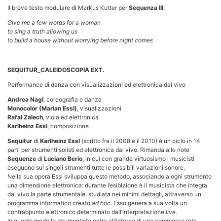
Il breve testo modulare di Markus Kutter per
Sequenza III
:
Give me a few words for a woman
to sing a truth allowing us
to build a house without worrying before night comes
SEQUITUR_CALEIDOSCOPIA EXT.
Performance di danza con visualizzazioni ed elettronica dal vivo
Andrea Nagl
, coreografia e danza
Monocolor (Marian Essl)
, visualizzazioni
Rafał Zalech
, viola ed elettronica
Karlheinz Essl
, composizione
Sequitur
di
Karlheinz Essl
(scritto fra il 2008 e il 2010) è un ciclo in 14
parti per strumenti solisti ed elettronica dal vivo. Rimanda alle note
Sequenze
di
Luciano Berio
, in cui con grande virtuosismo i musicisti
eseguono sui singoli strumenti tutte le possibili variazioni sonore.
Nella sua opera Essl sviluppa questo metodo, associando a ogni strumento
una dimensione elettronica: durante l’esibizione è il musicista che integra
dal vivo la parte strumentale, studiata nei minimi dettagli, attraverso un
programma informatico creato
ad hoc
. Esso genera a sua volta un
contrappunto elettronico determinato dall’interpretazione
live
.
In questo modo lo strumentista entra all’interno di una complessa rete