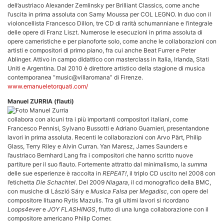
dell’austriaco Alexander Zemlinsky per Brilliant Classics, come anche
l’uscita in prima assoluta con Samy Moussa per COL LEGNO. In duo con il
violoncellista Francesco Dillon, tre CD di rarità schumanniane e l’integrale
delle opere di Franz Liszt. Numerose le esecuzioni in prima assoluta di
opere cameristiche e per pianoforte solo, come anche le collaborazioni con
artisti e compositori di primo piano, fra cui anche Beat Furrer e Peter
Ablinger. Attivo in campo didattico con masterclass in Italia, Irlanda, Stati
Uniti e Argentina. Dal 2010 è direttore artistico della stagione di musica
contemporanea “music@villaromana” di Firenze.
www.emanueletorquati.com/
Manuel ZURRIA (flauti)
collabora con alcuni tra i più importanti compositori italiani, come
Francesco Pennisi, Sylvano Bussotti e Adriano Guarnieri, presentandone
lavori in prima assoluta. Recenti le collaborazioni con Arvo Pärt, Philip
Glass, Terry Riley e Alvin Curran. Yan Maresz, James Saunders e
l’austriaco Bernhard Lang fra i compositori che hanno scritto nuove
partiture per il suo flauto. Fortemente attratto dal minimalismo, la
summa
delle sue esperienze è raccolta in
REPEAT!
, il triplo CD uscito nel 2008 con
l’etichetta
Die Schachtel
. Del 2009
Niagara
, il cd monografico della BMC,
con musiche di László Sáry e
Musica Falsa
per
Megadisc
, con opere del
compositore lituano Rytis Mazulis. Tra gli ultimi lavori si ricordano
Loops4ever
e
JOY FLASHINGS
, frutto di una lunga collaborazione con il
compositore americano Philip Corner.