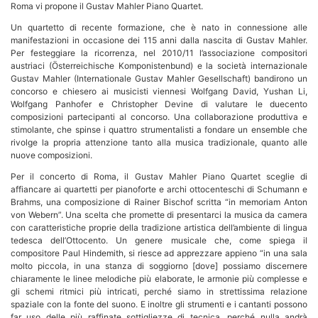
Roma vi propone il Gustav Mahler Piano Quartet.
Un quartetto di recente formazione, che è nato in connessione alle
manifestazioni in occasione dei 115 anni dalla nascita di Gustav Mahler.
Per festeggiare la ricorrenza, nel 2010/11 l’associazione compositori
austriaci (Österreichische Komponistenbund) e la società internazionale
Gustav Mahler (Internationale Gustav Mahler Gesellschaft) bandirono un
concorso e chiesero ai musicisti viennesi Wolfgang David, Yushan Li,
Wolfgang Panhofer e Christopher Devine di valutare le duecento
composizioni partecipanti al concorso. Una collaborazione produttiva e
stimolante, che spinse i quattro strumentalisti a fondare un ensemble che
rivolge la propria attenzione tanto alla musica tradizionale, quanto alle
nuove composizioni.
Per il concerto di Roma, il Gustav Mahler Piano Quartet sceglie di
affiancare ai quartetti per pianoforte e archi ottocenteschi di Schumann e
Brahms, una composizione di Rainer Bischof scritta “in memoriam Anton
von Webern”. Una scelta che promette di presentarci la musica da camera
con caratteristiche proprie della tradizione artistica dell’ambiente di lingua
tedesca dell’Ottocento. Un genere musicale che, come spiega il
compositore Paul Hindemith, si riesce ad apprezzare appieno “in una sala
molto piccola, in una stanza di soggiorno [dove] possiamo discernere
chiaramente le linee melodiche più elaborate, le armonie più complesse e
gli schemi ritmici più intricati, perché siamo in strettissima relazione
spaziale con la fonte del suono. E inoltre gli strumenti e i cantanti possono
far uso delle più raffinate sottigliezze di tecnica, perché nulla andrà