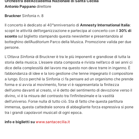
Orchestra dell’Accademia Nazionale di Santa Cecilia
Antonio Pappano
direttore
Bruckner
Sinfonia n. 8
Il concerto è dedicato al 40°anniversario di
Amnesty International Italia
:
scopri le attività dell’organizzazione e partecipa al concerto con il
30% di
sconto
sul biglietto stampando questa newsletter e presentandola al
botteghino dell’Auditorium Parco della Musica. Promozione valida per due
persone.
L’
Ottava Sinfonia
di Bruckner è tra le più imponenti e grandiose di tutta la
storia della musica. L’essere stata composta e rivista nell’arco di sei anni ci
dice della complessità del lavoro ma questo non deve trarre in inganno. È
l’abbondanza di idee e la loro gestione che tenne impegnato il compositore
a lungo. Ecco perché la Sinfonia ci fa pensare ad un organismo che prende
forma e si avvia al movimento, forse vi è rappresentata la finitezza
dell’uomo davanti al creato, vi è detto del sentimento di devozione verso il
divino, vi è la misura del contrasto tra l’infinitesimale e la vastità
dell’universo. Forse nulla di tutto ciò. Sta di fatto che questa partitura
immensa, questa cattedrale sonora di abbagliante forza espressiva si pone
tra i grandi capolavori musicali di ogni epoca.
info e biglietti su
www.santacecilia.it