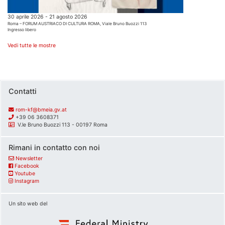
30 aprile 2026 - 21 agosto 2026
Roma – FORUM AUSTRIACO DI CULTURA ROMA, Viale Bruno Buozzi 113
Ingresso libero
Vedi tutte le mostre
Contatti
rom-kf@bmeia.gv.at
+39 06 3608371
V.le Bruno Buozzi 113 - 00197 Roma
Rimani in contatto con noi
Newsletter
Facebook
Youtube
Instagram
Un sito web del