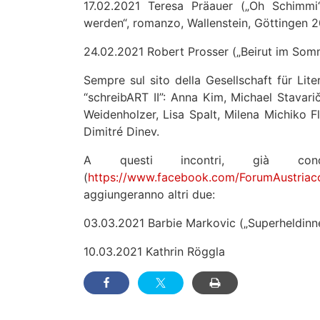
17.02.2021 Teresa Präauer („Oh Schimmi“
werden“, romanzo, Wallenstein, Göttingen 2
24.02.2021 Robert Prosser („Beirut im Somm
Sempre sul sito della Gesellschaft für Liter
“schreibART II”: Anna Kim, Michael Stavari
Weidenholzer, Lisa Spalt, Milena Michiko Fl
Dimitré Dinev.
A questi incontri, già cond
(
https://www.facebook.com/ForumAustriac
aggiungeranno altri due:
03.03.2021 Barbie Markovic („Superheldinn
10.03.2021 Kathrin Röggla