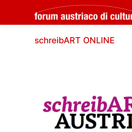
Skip
to
schreibART ONLINE
content