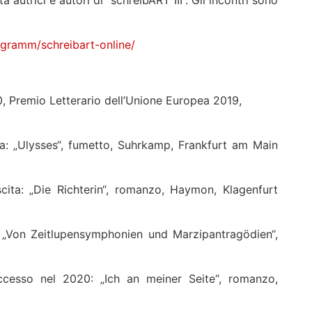
a autrici e autori di “schreibART III”. Gli incontri sono
ogramm/schreibart-online/
0, Premio Letterario dell’Unione Europea 2019,
ta: „Ulysses“, fumetto, Suhrkamp, Frankfurt am Main
scita: „Die Richterin“, romanzo, Haymon, Klagenfurt
: „Von Zeitlupensymphonien und Marzipantragödien“,
uccesso nel 2020: „Ich an meiner Seite“, romanzo,