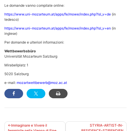
Le domande vanno compilate online:
https://www.uni-mozarteum.at/apps/fe/mowe/index.php?lsl_v=de
(in
tedesco)
https://www.uni-mozarteum.at/apps/fe/mowe/index.php?lsl_v=en
(in
inglese)
Per domande e ulteriori informazioni:
Wettbewerbsbüro
Universität Mozarteum Salzburg
Mirabellplatz 1
5020 Salzburg
e-mail:
mozartwettbewerb@moz.ac.at
Navigazione
Immaginare e Vivere il
STYRIA-ARTIST-IN-
femminile nella Vienna di Fine
RESIDENCE-STIPENDIEN