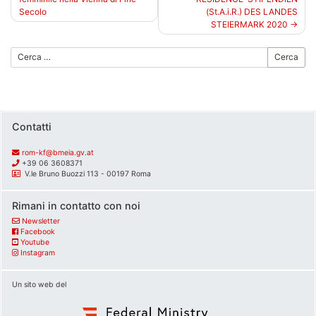
articoli
Secolo
(St.A.i.R.) DES LANDES
STEIERMARK 2020
Cerca
Contatti
rom-kf@bmeia.gv.at
+39 06 3608371
V.le Bruno Buozzi 113 - 00197 Roma
Rimani in contatto con noi
Newsletter
Facebook
Youtube
Instagram
Un sito web del