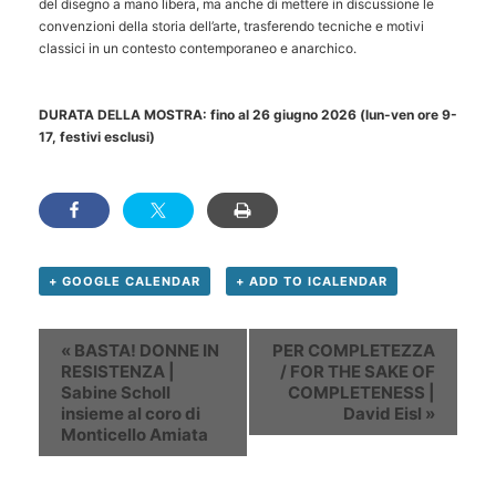
del disegno a mano libera, ma anche di mettere in discussione le
convenzioni della storia dell’arte, trasferendo tecniche e motivi
classici in un contesto contemporaneo e anarchico.
DURATA DELLA MOSTRA: fino al 26 giugno 2026 (lun-ven ore 9-
17, festivi esclusi)
+ GOOGLE CALENDAR
+ ADD TO ICALENDAR
Evento
«
BASTA! DONNE IN
PER COMPLETEZZA
Navigation
RESISTENZA |
/ FOR THE SAKE OF
Sabine Scholl
COMPLETENESS |
insieme al coro di
David Eisl
»
Monticello Amiata