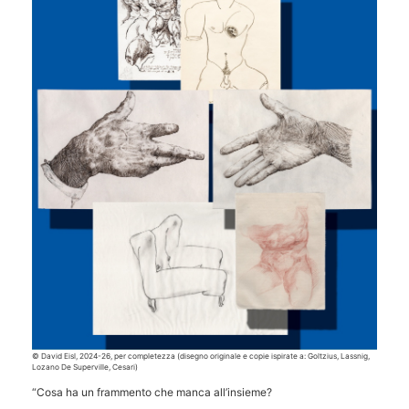
© David Eisl, 2024-26, per completezza (disegno originale e copie ispirate a: Goltzius, Lassnig,
Lozano De Superville, Cesari)
“Cosa ha un frammento che manca all’insieme?