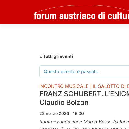
Skip
to
content
« Tutti gli eventi
Questo evento è passato.
INCONTRO MUSICALE | IL SALOTTO DI
FRANZ SCHUBERT. L’ENIGM
Claudio Bolzan
23 marzo 2026 | 18:00
Roma – Fondazione Marco Besso (salone),
ingresso libero fino esaurimento posti, c