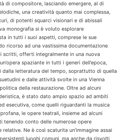
tà di compositore, lasciando emergere, al di
melodiche, una creatività quanto mai complessa,
ri, di potenti squarci visionari e di abissali
va monografia si è voluto esplorare
ta in tutti i suoi aspetti, comprese le sue
ndo ricorso ad una vastissima documentazione
 scritti, offerti integralmente in una nuova
un’opera spaziante in tutti i generi dell’epoca,
i dalla letteratura del tempo, soprattutto di quella
suetudini e dalle attività svolte in una Vienna
olitica della restaurazione. Oltre ad alcuni
deristica, è stato dato ampio spazio ad ambiti
 ed esecutiva, come quelli riguardanti la musica
profana, le opere teatrali, insieme ad alcuni
ati tenendo conto delle numerose opere
 relative. Ne è così scaturita un’immagine assai
ersistenti luoghi comuni, ma anche da risvolti