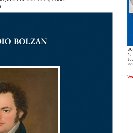
t
30
Ro
Buo
Ing
Ve