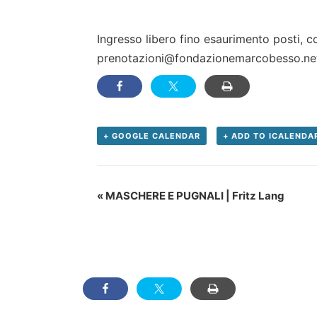
Ingresso libero fino esaurimento posti, c
prenotazioni@fondazionemarcobesso.ne
+ GOOGLE CALENDAR
+ ADD TO ICALENDA
Evento
«
MASCHERE E PUGNALI | Fritz Lang
Navigation