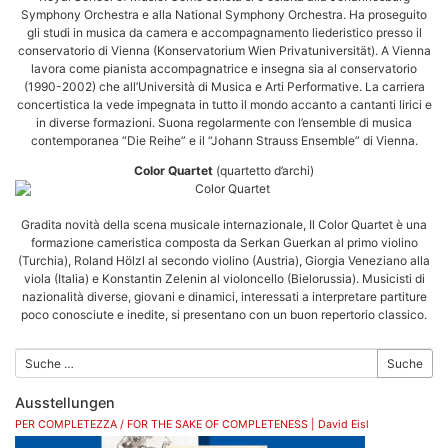
Symphony Orchestra e alla National Symphony Orchestra. Ha proseguito
gli studi in musica da camera e accompagnamento liederistico presso il
conservatorio di Vienna (Konservatorium Wien Privatuniversität). A Vienna
lavora come pianista accompagnatrice e insegna sia al conservatorio
(1990-2002) che all’Università di Musica e Arti Performative. La carriera
concertistica la vede impegnata in tutto il mondo accanto a cantanti lirici e
in diverse formazioni. Suona regolarmente con l’ensemble di musica
contemporanea “Die Reihe” e il “Johann Strauss Ensemble” di Vienna.
Color Quartet
(quartetto d’archi)
Gradita novità della scena musicale internazionale, Il Color Quartet è una
formazione cameristica composta da Serkan Guerkan al primo violino
(Turchia), Roland Hölzl al secondo violino (Austria), Giorgia Veneziano alla
viola (Italia) e Konstantin Zelenin al violoncello (Bielorussia). Musicisti di
nazionalità diverse, giovani e dinamici, interessati a interpretare partiture
poco conosciute e inedite, si presentano con un buon repertorio classico.
Suche
Ausstellungen
PER COMPLETEZZA / FOR THE SAKE OF COMPLETENESS | David Eisl