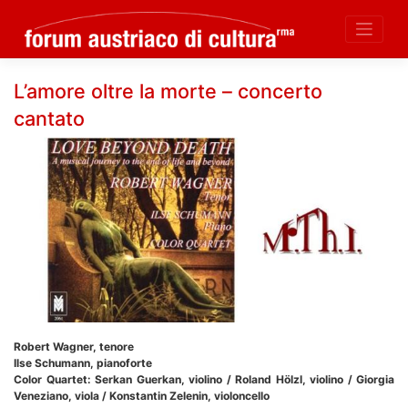
Skip
L’amore oltre la morte – concerto
to
cantato
content
Robert Wagner, tenore
Ilse Schumann, pianoforte
Color Quartet: Serkan Guerkan, violino / Roland Hölzl, violino / Giorgia
Veneziano, viola / Konstantin Zelenin, violoncello