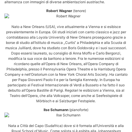
alternanza con immagini di diverse ambientazioni austriache.
Robert Wagner
(tenore)
Nato a New Orleans (USA), vive attualmente a Vienna e si esibisce
prevalentemente in Europa. Gli studi iniziati con canto classico e jazz per
contrabbasso alla Loyola University di New Orleans proseguono grazie a
borse di studio all’Istituto di musica „Curtis“ a Philadelphia e alla Scuola di
musica Juilliard, dove ha studiato con Boris Goldovsky e i suoi successori.
Dopo essersi laureato, su consiglio di Anna Moffo e Carlo Bergonzi,
modifica la sua voce da baritono a tenore. Fra le numerose esibizioni si
ricordano quelle all’Opera di New Orleans, all’Opera Company di
Philadelphia, presso il Pennsylvania Opera Theatre e la Harrisburg Opera
Company e nell’Oratorium con la New York Choral Arts Society. Ha cantato
per Papa Giovanni Paolo II e per la famiglia Kennedy. In Europa ha
partecipato al Festival Internazionale di Verdi a Busseto e ha fatto il suo
debutto all’Opera Bastille di Parigi. Regolari le esibizioni a Vienna, sia al
Teatro dell’Opera, che alla Volksoper, come anche ai Seefestspiele di
Mörbisch e ai Salzburger Festspiele.
Ilse Schumann
(pianoforte)
Nata a Città del Capo (Sudafrica) dove si è formata all’Università e alla
Royal School of Music. Come solista si è esibita alla Johannesburg