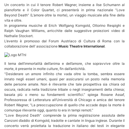
Un concerto in cui il tenore Robert Wagner, insieme a Ilse Schumann al
pianoforte e il Color Quartet, ci presenterà in prima nazionale “Love
Beyond Death” (L’amore oltre la morte), un viaggio musicale alla fine della
vita e oltre.
In programma musiche di Erich Wolfgang Korngold, Ottorino Respighi e
Ralph Vaughan Williams, arricchite dalle suggestive proiezioni video di
Nathalie Stockert.
L’evento è promosso dal Forum Austriaco di Cultura di Roma con la
collaborazione dell’ associazione
Music Theatre International
.
Il tema dell’immortalità dell’anima e dell’amore, che sopravvive oltre la
morte, è presente in molte culture, fin dall’antichità.
“Desiderare un amore infinito che vada oltre la tomba, sembra essere
innato negli esseri umani, quasi per assicurarsi un posto nella memoria
delle persone amate. Non è rilevante che tale prospettiva sia chiara od
oscura, radicata nella tradizione tribale o negli insegnamenti della chiesa;
basata più o meno su fondamenti scientifici.” spiega Roxane Assaf,
Professoressa di Letteratura all’Università di Chicago e amica del tenore
Robert Wagner, “La preoccupazione di quello che accade dopo la morte è
comunque rilevante oggi, quanto lo era in tempi remoti.”
“Love Beyond Death” comprende la prima registrazione assoluta delle
Canzoni d’addio di Korngold, tradotte e cantate in lingua inglese. Durante il
concerto verrà proiettata la traduzione in italiano dei testi in elegante