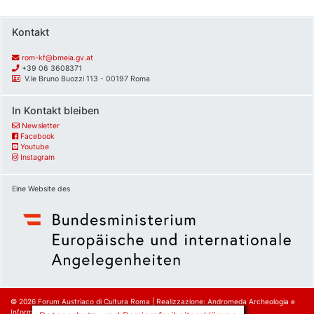
Kontakt
rom-kf@bmeia.gv.at
+39 06 3608371
V.le Bruno Buozzi 113 - 00197 Roma
In Kontakt bleiben
Newsletter
Facebook
Youtube
Instagram
Eine Website des
© 2026
Forum Austriaco di Cultura Roma
|
Realizzazione: Andromeda Archeologia e
Informatica srl.