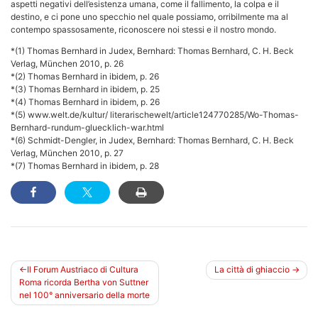
aspetti negativi dell’esistenza umana, come il fallimento, la colpa e il
destino, e ci pone uno specchio nel quale possiamo, orribilmente ma al
contempo spassosamente, riconoscere noi stessi e il nostro mondo.
*(1) Thomas Bernhard in Judex, Bernhard: Thomas Bernhard, C. H. Beck
Verlag, München 2010, p. 26
*(2) Thomas Bernhard in ibidem, p. 26
*(3) Thomas Bernhard in ibidem, p. 25
*(4) Thomas Bernhard in ibidem, p. 26
*(5) www.welt.de/kultur/ literarischewelt/article124770285/Wo-Thomas-
Bernhard-rundum-gluecklich-war.html
*(6) Schmidt-Dengler, in Judex, Bernhard: Thomas Bernhard, C. H. Beck
Verlag, München 2010, p. 27
*(7) Thomas Bernhard in ibidem, p. 28
Beitragsnavigation
Il Forum Austriaco di Cultura
La città di ghiaccio
Roma ricorda Bertha von Suttner
nel 100° anniversario della morte