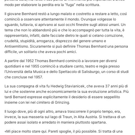
modo per elaborare la perdita era la “fuga” nella scrittura.
Il giovane Bernhard restò a lungo malato e costretto a restare a letto, così
cominciò a osservare attentamente il mondo. Ovunque volgesse lo
sguardo, tuttavia, si aprivano ai suoi occhi finestre sugli abissi umani. Un
tema che non lo abbandonò più e che lo accompagnò per tutta la vita, è
rappresentato, infatti, dalle facciate dietro le quali si celano corruzione,
crudeltà, stupidità, arroganza, disprezzo del genere umano e
Antisemitismo. Sicuramente si può definire Thomas Bernhard una persona
difficile, un solitario che aveva pochi amici.
A partire dal 1952 Thomas Bernhard cominciò a lavorare per diversi
quotidiani e nel 1955 cominciò a studiare canto, teatro e regia presso
l’Università della Musica e dello Spettacolo di Salisburgo, un corso di studi
che concluse nel 1957.
La sua compagna di vita fu Hedwig Stavianicek, che aveva 37 anni più di
lui e che sostenne anche economicamente la sua evoluzione artistica. Più
tardi Bernard espresse esplicitamente il desiderio di essere seppellito
insieme con lei nel cimitero di Grinzing.
Il luogo dove, più di ogni altro, amava trascorrere il proprio tempo, era,
invece, la sua masseria sul lago di Traun, in Alta Austria. Si trattava di un
podere assai isolato e arredato in maniera piuttosto spartana.
«Mi piace molto stare qui. Pareti spoglie, il più possibile. Si tratta di una