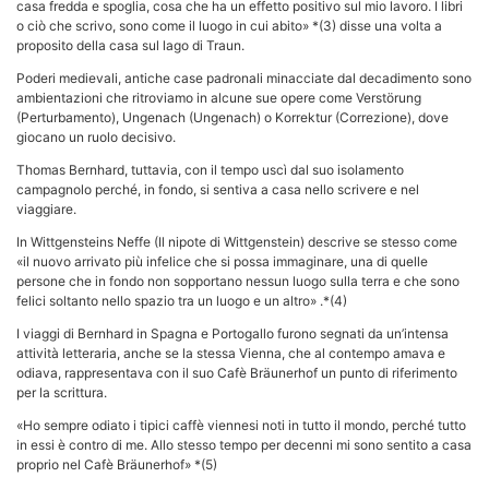
casa fredda e spoglia, cosa che ha un effetto positivo sul mio lavoro. I libri
o ciò che scrivo, sono come il luogo in cui abito» *(3) disse una volta a
proposito della casa sul lago di Traun.
Poderi medievali, antiche case padronali minacciate dal decadimento sono
ambientazioni che ritroviamo in alcune sue opere come Verstörung
(Perturbamento), Ungenach (Ungenach) o Korrektur (Correzione), dove
giocano un ruolo decisivo.
Thomas Bernhard, tuttavia, con il tempo uscì dal suo isolamento
campagnolo perché, in fondo, si sentiva a casa nello scrivere e nel
viaggiare.
In Wittgensteins Neffe (Il nipote di Wittgenstein) descrive se stesso come
«il nuovo arrivato più infelice che si possa immaginare, una di quelle
persone che in fondo non sopportano nessun luogo sulla terra e che sono
felici soltanto nello spazio tra un luogo e un altro» .*(4)
I viaggi di Bernhard in Spagna e Portogallo furono segnati da un’intensa
attività letteraria, anche se la stessa Vienna, che al contempo amava e
odiava, rappresentava con il suo Cafè Bräunerhof un punto di riferimento
per la scrittura.
«Ho sempre odiato i tipici caffè viennesi noti in tutto il mondo, perché tutto
in essi è contro di me. Allo stesso tempo per decenni mi sono sentito a casa
proprio nel Cafè Bräunerhof» *(5)