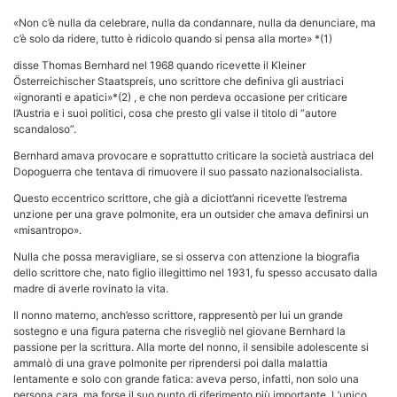
«Non c’è nulla da celebrare, nulla da condannare, nulla da denunciare, ma
c’è solo da ridere, tutto è ridicolo quando si pensa alla morte» *(1)
disse Thomas Bernhard nel 1968 quando ricevette il Kleiner
Österreichischer Staatspreis, uno scrittore che definiva gli austriaci
«ignoranti e apatici»*(2) , e che non perdeva occasione per criticare
l’Austria e i suoi politici, cosa che presto gli valse il titolo di “autore
scandaloso”.
Bernhard amava provocare e soprattutto criticare la società austriaca del
Dopoguerra che tentava di rimuovere il suo passato nazionalsocialista.
Questo eccentrico scrittore, che già a diciott’anni ricevette l’estrema
unzione per una grave polmonite, era un outsider che amava definirsi un
«misantropo».
Nulla che possa meravigliare, se si osserva con attenzione la biografia
dello scrittore che, nato figlio illegittimo nel 1931, fu spesso accusato dalla
madre di averle rovinato la vita.
Il nonno materno, anch’esso scrittore, rappresentò per lui un grande
sostegno e una figura paterna che risvegliò nel giovane Bernhard la
passione per la scrittura. Alla morte del nonno, il sensibile adolescente si
ammalò di una grave polmonite per riprendersi poi dalla malattia
lentamente e solo con grande fatica: aveva perso, infatti, non solo una
persona cara, ma forse il suo punto di riferimento più importante. L’unico