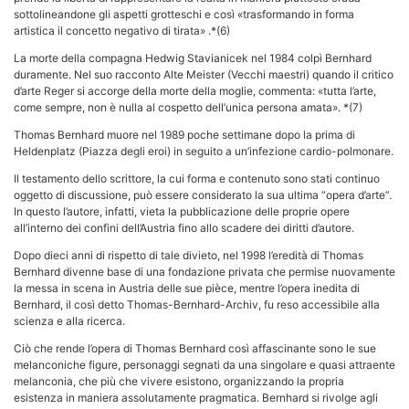
sottolineandone gli aspetti grotteschi e così «trasformando in forma
artistica il concetto negativo di tirata» .*(6)
La morte della compagna Hedwig Stavianicek nel 1984 colpì Bernhard
duramente. Nel suo racconto Alte Meister (Vecchi maestri) quando il critico
d’arte Reger si accorge della morte della moglie, commenta: «tutta l’arte,
come sempre, non è nulla al cospetto dell’unica persona amata». *(7)
Thomas Bernhard muore nel 1989 poche settimane dopo la prima di
Heldenplatz (Piazza degli eroi) in seguito a un’infezione cardio-polmonare.
Il testamento dello scrittore, la cui forma e contenuto sono stati continuo
oggetto di discussione, può essere considerato la sua ultima “opera d’arte”.
In questo l’autore, infatti, vieta la pubblicazione delle proprie opere
all’interno dei confini dell’Austria fino allo scadere dei diritti d’autore.
Dopo dieci anni di rispetto di tale divieto, nel 1998 l’eredità di Thomas
Bernhard divenne base di una fondazione privata che permise nuovamente
la messa in scena in Austria delle sue pièce, mentre l’opera inedita di
Bernhard, il così detto Thomas-Bernhard-Archiv, fu reso accessibile alla
scienza e alla ricerca.
Ciò che rende l’opera di Thomas Bernhard così affascinante sono le sue
melanconiche figure, personaggi segnati da una singolare e quasi attraente
melanconia, che più che vivere esistono, organizzando la propria
esistenza in maniera assolutamente pragmatica. Bernhard si rivolge agli