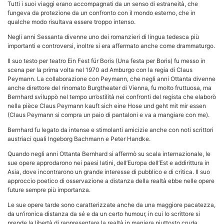
Tutti i suoi viaggi erano accompagnati da un senso di estraneità, che
fungeva da protezione da un confronto con il mondo esterno, che in
qualche modo risultava essere troppo intenso.
Negli anni Sessanta divenne uno dei romanzieri di lingua tedesca più
importanti e controversi, inoltre si era affermato anche come drammaturgo.
Il suo testo per teatro Ein Fest für Boris (Una festa per Boris) fu messo in
scena per la prima volta nel 1970 ad Amburgo con la regia di Claus
Peymann. La collaborazione con Peymann, che negli anni Ottanta divenne
anche direttore del rinomato Burgtheater di Vienna, fu molto fruttuosa, ma
Bernhard sviluppò nel tempo un’ostilità nei confronti del regista che elaborò
nella pièce Claus Peymann kauft sich eine Hose und geht mit mir essen
(Claus Peymann si compra un paio di pantaloni e va a mangiare con me).
Bernhard fu legato da intense e stimolanti amicizie anche con noti scrittori
austriaci quali Ingeborg Bachmann e Peter Handke.
Quando negli anni Ottanta Bernhard si affermò su scala internazionale, le
sue opere approdarono nei paesi latini, dell’Europa dell’Est e addirittura in
Asia, dove incontrarono un grande interesse di pubblico e di critica. Il suo
approccio poetico di osservazione a distanza della realtà ebbe nelle opere
future sempre più importanza.
Le sue opere tarde sono caratterizzate anche da una maggiore pacatezza,
da un’ironica distanza da sé e da un certo humour, in cui lo scrittore si
prende la libertà di rappresentare la realtà in maniera piuttosto cruda