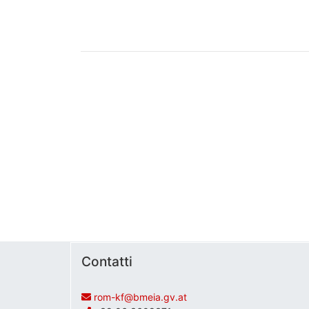
eventi
Contatti
rom-kf@bmeia.gv.at