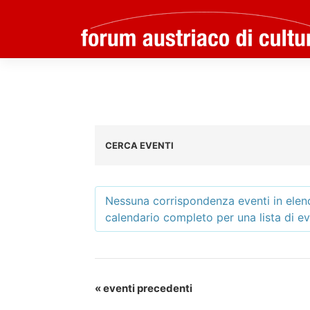
Skip
to
content
CERCA EVENTI
Nessuna corrispondenza eventi in elenc
calendario completo per una lista di ev
Elenco
Navigazione
eventi
Elenco
«
eventi precedenti
Navigazione