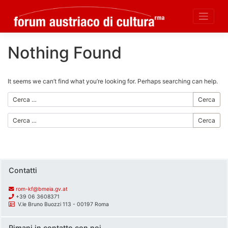
Nothing Found
Skip
to
content
It seems we can’t find what you’re looking for. Perhaps searching can help.
Cerca
Cerca
Contatti
rom-kf@bmeia.gv.at
+39 06 3608371
V.le Bruno Buozzi 113 - 00197 Roma
Rimani in contatto con noi