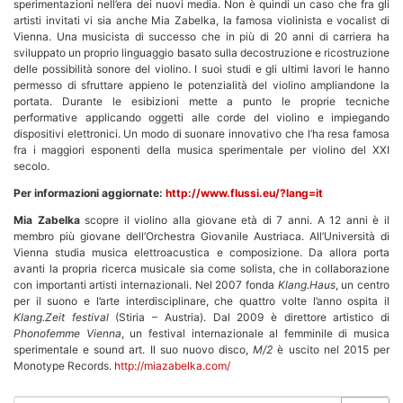
sperimentazioni nell’era dei nuovi media. Non è quindi un caso che fra gli
artisti invitati vi sia anche Mia Zabelka, la famosa violinista e vocalist di
Vienna. Una musicista di successo che in più di 20 anni di carriera ha
sviluppato un proprio linguaggio basato sulla decostruzione e ricostruzione
delle possibilità sonore del violino. I suoi studi e gli ultimi lavori le hanno
permesso di sfruttare appieno le potenzialità del violino ampliandone la
portata. Durante le esibizioni mette a punto le proprie tecniche
performative applicando oggetti alle corde del violino e impiegando
dispositivi elettronici. Un modo di suonare innovativo che l’ha resa famosa
fra i maggiori esponenti della musica sperimentale per violino del XXI
secolo.
Per informazioni aggiornate:
http://www.flussi.eu/?lang=it
Mia Zabelka
scopre il violino alla giovane età di 7 anni. A 12 anni è il
membro più giovane dell’Orchestra Giovanile Austriaca. All’Università di
Vienna studia musica elettroacustica e composizione. Da allora porta
avanti la propria ricerca musicale sia come solista, che in collaborazione
con importanti artisti internazionali. Nel 2007 fonda
Klang.Haus
, un centro
per il suono e l’arte interdisciplinare, che quattro volte l’anno ospita il
Klang.Zeit
festival
(Stiria – Austria). Dal 2009 è direttore artistico di
Phonofemme
Vienna
, un festival internazionale al femminile di musica
sperimentale e sound art. Il suo nuovo disco,
M/2
è uscito nel 2015 per
Monotype Records.
http://miazabelka.com/