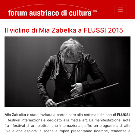
Skip
Il violino di Mia Zabelka a FLUSSI 2015
to
content
Mia Zabelka
è stata invitata a partecipare alla settima edizione di
FLUSSI
,
il festival internazionale dedicato alla media art. La manifestazione, nota
fra i festival di arti elettroniche internazionali, offre un programma di alto
livello che esplora la scena europea presentando ricerche, tendenze e