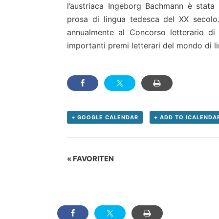
l’austriaca Ingeborg Bachmann è stata u
prosa di lingua tedesca del XX secol
annualmente al Concorso letterario di
importanti premi letterari del mondo di l
+ GOOGLE CALENDAR
+ ADD TO ICALENDA
Evento
«
FAVORITEN
Navigation