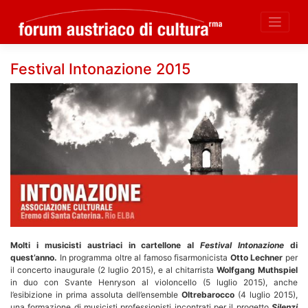
Skip
Festival Intonazione 2015
to
content
Molti i musicisti austriaci in cartellone al
Festival Intonazione
di
quest’anno.
In programma oltre al famoso fisarmonicista
Otto Lechner
per
il concerto inaugurale (2 luglio 2015), e al chitarrista
Wolfgang Muthspiel
in duo con Svante Henryson al violoncello (5 luglio 2015), anche
l’esibizione in prima assoluta dell’ensemble
Oltrebarocco
(4 luglio 2015),
una formazione di musicisti professionisti incontrati per il progetto
Silenzi