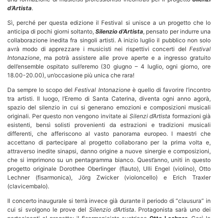
d’Artista
.
Sì, perché per questa edizione il Festival si unisce a un progetto che lo
anticipa di pochi giorni soltanto,
Silenzio d’Artista
, pensato per indurre una
collaborazione inedita fra singoli artisti. A inizio luglio il pubblico non solo
avrà modo di apprezzare i musicisti nei rispettivi concerti del
Festival
Intonazione
, ma potrà assistere alle prove aperte e a ingresso gratuito
dell’ensemble ospitato sull’eremo (30 giugno – 4 luglio, ogni giorno, ore
18.00-20.00), un’occasione più unica che rara!
Da sempre lo scopo del
Festival Intonazione
è quello di favorire l’incontro
tra artisti. Il luogo, l’Eremo di Santa Caterina, diventa ogni anno agorà,
spazio del silenzio in cui si generano emozioni e composizioni musicali
originali. Per questo non vengono invitate ai
Silenzi d’Artista
formazioni già
esistenti, bensì solisti provenienti da estrazioni e tradizioni musicali
differenti, che afferiscono al vasto panorama europeo. I maestri che
accettano di partecipare al progetto collaborano per la prima volta e,
attraverso inedite sinapsi, danno origine a nuove sinergie e composizioni,
che si imprimono su un pentagramma bianco. Quest’anno, uniti in questo
progetto originale Dorothee Oberlinger (flauto), Ulli Engel (violino), Otto
Lechner (fisarmonica), Jörg Zwicker (violoncello) e Erich Traxler
(clavicembalo).
Il concerto inaugurale si terrà invece già durante il periodo di “clausura” in
cui si svolgono le prove del
Silenzio d’Artista
. Protagonista sarà uno dei