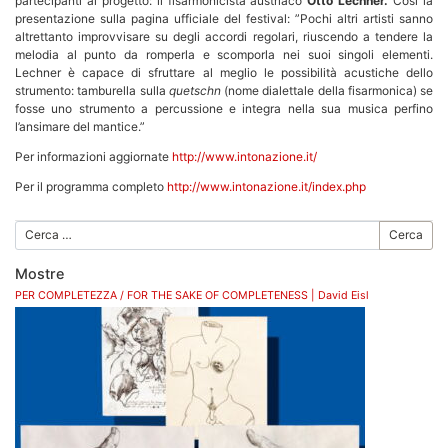
partecipanti al progetto: il fisarmonicista austriaco
Otto Lechner.
Così la
presentazione sulla pagina ufficiale del festival: ”Pochi altri artisti sanno
altrettanto improvvisare su degli accordi regolari, riuscendo a tendere la
melodia al punto da romperla e scomporla nei suoi singoli elementi.
Lechner è capace di sfruttare al meglio le possibilità acustiche dello
strumento: tamburella sulla
quetschn
(nome dialettale della fisarmonica) se
fosse uno strumento a percussione e integra nella sua musica perfino
l’ansimare del mantice.”
Per informazioni aggiornate
http://www.intonazione.it/
Per il programma completo
http://www.intonazione.it/index.php
Cerca
Mostre
PER COMPLETEZZA / FOR THE SAKE OF COMPLETENESS | David Eisl