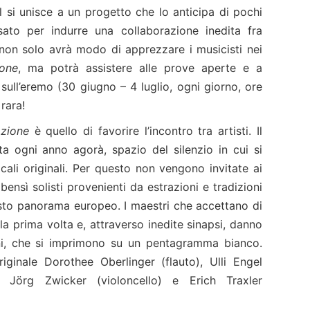
l si unisce a un progetto che lo anticipa di pochi
sato per indurre una collaborazione inedita fra
ico non solo avrà modo di apprezzare i musicisti nei
ione
, ma potrà assistere alle prove aperte e a
sull’eremo (30 giugno – 4 luglio, ogni giorno, ore
rara!
azione
è quello di favorire l’incontro tra artisti. Il
ta ogni anno agorà, spazio del silenzio in cui si
li originali. Per questo non vengono invitate ai
bensì solisti provenienti da estrazioni e tradizioni
vasto panorama europeo. I maestri che accettano di
a prima volta e, attraverso inedite sinapsi, danno
ni, che si imprimono su un pentagramma bianco.
iginale Dorothee Oberlinger (flauto), Ulli Engel
), Jörg Zwicker (violoncello) e Erich Traxler