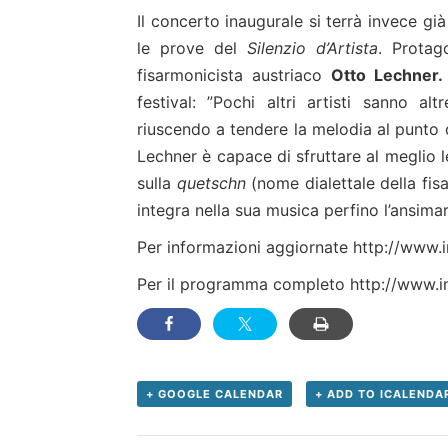
Il concerto inaugurale si terrà invece già
le prove del
Silenzio d’Artista
. Protag
fisarmonicista austriaco
Otto Lechner
festival: ”Pochi altri artisti sanno al
riuscendo a tendere la melodia al punto 
Lechner è capace di sfruttare al meglio l
sulla
quetschn
(nome dialettale della fi
integra nella sua musica perfino l’ansima
Per informazioni aggiornate
http://www.i
Per il programma completo
http://www.i
+ GOOGLE CALENDAR
+ ADD TO ICALENDA