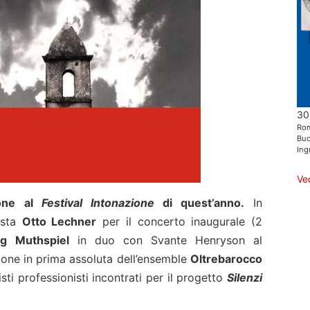
30
Ro
Buo
Ing
Ve
llone al
Festival Intonazione
di quest’anno.
In
ista
Otto Lechner
per il concerto inaugurale (2
g Muthspiel
in duo con Svante Henryson al
izione in prima assoluta dell’ensemble
Oltrebarocco
sti professionisti incontrati per il progetto
Silenzi