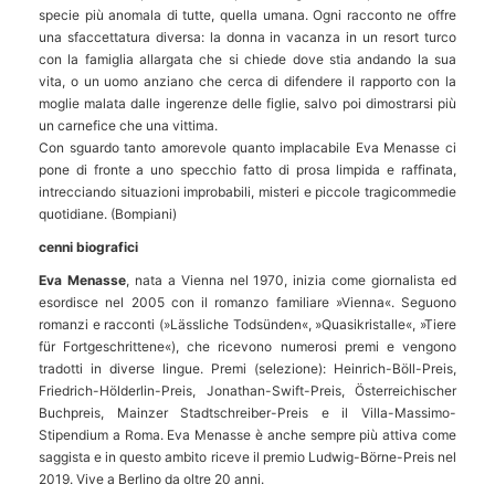
specie più anomala di tutte, quella umana. Ogni racconto ne offre
una sfaccettatura diversa: la donna in vacanza in un resort turco
con la famiglia allargata che si chiede dove stia andando la sua
vita, o un uomo anziano che cerca di difendere il rapporto con la
moglie malata dalle ingerenze delle figlie, salvo poi dimostrarsi più
un carnefice che una vittima.
Con sguardo tanto amorevole quanto implacabile Eva Menasse ci
pone di fronte a uno specchio fatto di prosa limpida e raffinata,
intrecciando situazioni improbabili, misteri e piccole tragicommedie
quotidiane. (Bompiani)
cenni biografici
Eva Menasse
, nata a Vienna nel 1970, inizia come giornalista ed
esordisce nel 2005 con il romanzo familiare »Vienna«. Seguono
romanzi e racconti (»Lässliche Todsünden«, »Quasikristalle«, »Tiere
für Fortgeschrittene«), che ricevono numerosi premi e vengono
tradotti in diverse lingue. Premi (selezione): Heinrich-Böll-Preis,
Friedrich-Hölderlin-Preis, Jonathan-Swift-Preis, Österreichischer
Buchpreis, Mainzer Stadtschreiber-Preis e il Villa-Massimo-
Stipendium a Roma. Eva Menasse è anche sempre più attiva come
saggista e in questo ambito riceve il premio Ludwig-Börne-Preis nel
2019. Vive a Berlino da oltre 20 anni.