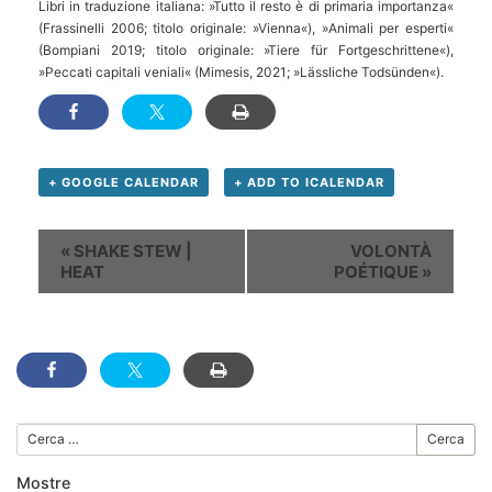
Libri in traduzione italiana: »Tutto il resto è di primaria importanza«
(Frassinelli 2006; titolo originale: »Vienna«), »Animali per esperti«
(Bompiani 2019; titolo originale: »Tiere für Fortgeschrittene«),
»Peccati capitali veniali« (Mimesis, 2021; »Lässliche Todsünden«).
+ GOOGLE CALENDAR
+ ADD TO ICALENDAR
Evento
«
SHAKE STEW |
VOLONTÀ
Navigation
HEAT
POÉTIQUE
»
Cerca
Mostre