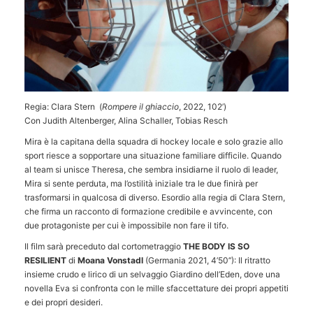
Regia: Clara Stern (
Rompere il ghiaccio
, 2022, 102’)
Con Judith Altenberger, Alina Schaller, Tobias Resch
Mira è la capitana della squadra di hockey locale e solo grazie allo
sport riesce a sopportare una situazione familiare difficile. Quando
al team si unisce Theresa, che sembra insidiarne il ruolo di leader,
Mira si sente perduta, ma l’ostilità iniziale tra le due finirà per
trasformarsi in qualcosa di diverso. Esordio alla regia di Clara Stern,
che firma un racconto di formazione credibile e avvincente, con
due protagoniste per cui è impossibile non fare il tifo.
Il film sarà preceduto dal cortometraggio
THE BODY IS SO
RESILIENT
di
Moana Vonstadl
(Germania 2021, 4’50’’): Il ritratto
insieme crudo e lirico di un selvaggio Giardino dell’Eden, dove una
novella Eva si confronta con le mille sfaccettature dei propri appetiti
e dei propri desideri.