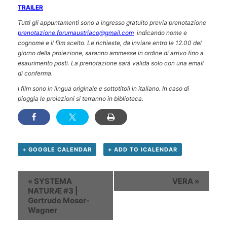
TRAILER
Tutti gli appuntamenti sono a ingresso gratuito previa prenotazione
prenotazione.forumaustriaco@gmail.com
indicando nome e
cognome e il film scelto. Le richieste, da inviare entro le 12.00 del
giorno della proiezione, saranno ammesse in ordine di arrivo fino a
esaurimento posti. La prenotazione sarà valida solo con una email
di conferma.
I film sono in lingua originale e sottotitoli in italiano. In caso di
pioggia le proiezioni si terranno in biblioteca.
+ GOOGLE CALENDAR
+ ADD TO ICALENDAR
Evento
«
SYSTEMA
VERA
»
Navigation
NATURÆ #3 |
Gertrude Moser-
Wagner