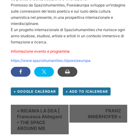
Promosso da Spaziohumanities, Poesiæuropa sviluppa un’indagine
sulle connessioni del testo poetico e sul ruolo della cultura
umanistica nel presente, in una prospettiva internazionale e
interdisciplinare.
È un progetto internazionale di Spaziohumanities che riunisce ogni
anno studiose, studiosi, artiste e artisti in un contesto immersivo di
formazione e ricerca.
Informazione evento e programma
https://www.spaziohumanities.it/poesiaeuropa
+ GOOGLE CALENDAR
+ ADD TO ICALENDAR
Evento
«
RICAMA LA DEA |
FRANZ
Navigation
Francesca Aldegani
INNERHOFER
»
• THE SPACE
AROUND ME