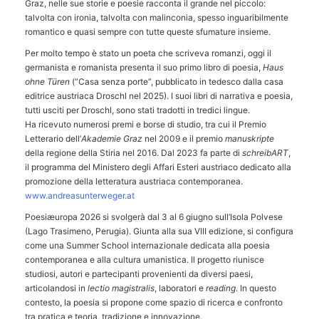
Graz, nelle sue storie e poesie racconta il grande nel piccolo:
talvolta con ironia, talvolta con malinconia, spesso inguaribilmente
romantico e quasi sempre con tutte queste sfumature insieme.
Per molto tempo è stato un poeta che scriveva romanzi, oggi il
germanista e romanista presenta il suo primo libro di poesia,
Haus
ohne Türen
(“Casa senza porte”, pubblicato in tedesco dalla casa
editrice austriaca Droschl nel 2025). I suoi libri di narrativa e poesia,
tutti usciti per Droschl, sono stati tradotti in tredici lingue.
Ha ricevuto numerosi premi e borse di studio, tra cui il Premio
Letterario dell’
Akademie Graz
nel 2009 e il premio
manuskripte
della regione della Stiria nel 2016. Dal 2023 fa parte di
schreibART
,
il programma del Ministero degli Affari Esteri austriaco dedicato alla
promozione della letteratura austriaca contemporanea.
www.andreasunterweger.at
Poesiæuropa 2026 si svolgerà dal 3 al 6 giugno sull’Isola Polvese
(Lago Trasimeno, Perugia). Giunta alla sua VIII edizione, si configura
come una Summer School internazionale dedicata alla poesia
contemporanea e alla cultura umanistica. Il progetto riunisce
studiosi, autori e partecipanti provenienti da diversi paesi,
articolandosi in
lectio magistralis
, laboratori e
reading
. In questo
contesto, la poesia si propone come spazio di ricerca e confronto
tra pratica e teoria, tradizione e innovazione.