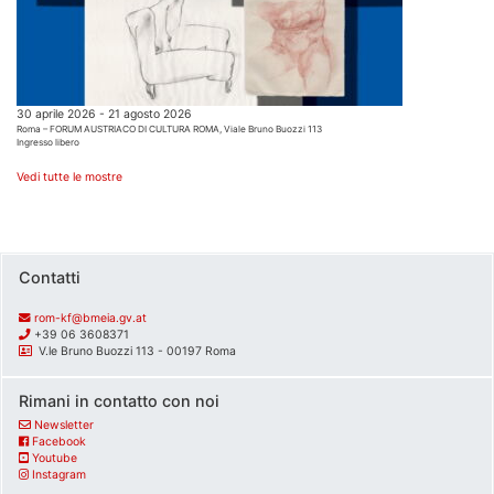
30 aprile 2026 - 21 agosto 2026
Roma – FORUM AUSTRIACO DI CULTURA ROMA, Viale Bruno Buozzi 113
Ingresso libero
Vedi tutte le mostre
Contatti
rom-kf@bmeia.gv.at
+39 06 3608371
V.le Bruno Buozzi 113 - 00197 Roma
Rimani in contatto con noi
Newsletter
Facebook
Youtube
Instagram