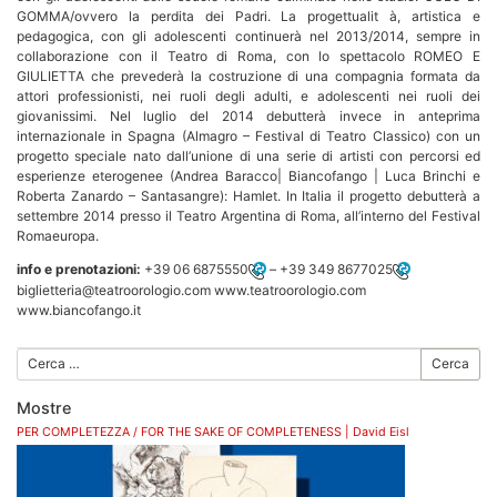
GOMMA/ovvero la perdita dei Padri. La progettualit à, artistica e
pedagogica, con gli adolescenti continuerà nel 2013/2014, sempre in
collaborazione con il Teatro di Roma, con lo spettacolo ROMEO E
GIULIETTA che prevederà la costruzione di una compagnia formata da
attori professionisti, nei ruoli degli adulti, e adolescenti nei ruoli dei
giovanissimi. Nel luglio del 2014 debutterà invece in anteprima
internazionale in Spagna (Almagro – Festival di Teatro Classico) con un
progetto speciale nato dall’unione di una serie di artisti con percorsi ed
esperienze eterogenee (Andrea Baracco| Biancofango | Luca Brinchi e
Roberta Zanardo – Santasangre): Hamlet. In Italia il progetto debutterà a
settembre 2014 presso il Teatro Argentina di Roma, all’interno del Festival
Romaeuropa.
info e prenotazioni:
+39 06 6875550
–
+39 349 8677025
biglietteria@teatroorologio.com www.teatroorologio.com
www.biancofango.it
Cerca
Mostre
PER COMPLETEZZA / FOR THE SAKE OF COMPLETENESS | David Eisl