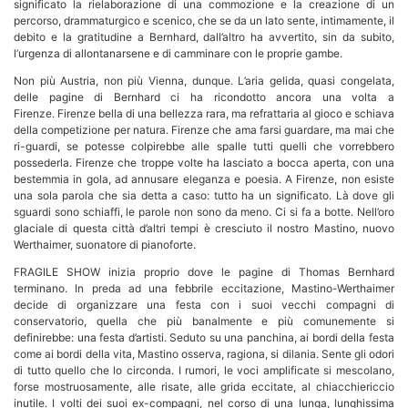
significato la rielaborazione di una commozione e la creazione di un
percorso, drammaturgico e scenico, che se da un lato sente, intimamente, il
debito e la gratitudine a Bernhard, dall’altro ha avvertito, sin da subito,
l’urgenza di allontanarsene e di camminare con le proprie gambe.
Non più Austria, non più Vienna, dunque. L’aria gelida, quasi congelata,
delle pagine di Bernhard ci ha ricondotto ancora una volta a
Firenze. Firenze bella di una bellezza rara, ma refrattaria al gioco e schiava
della competizione per natura. Firenze che ama farsi guardare, ma mai che
ri-guardi, se potesse colpirebbe alle spalle tutti quelli che vorrebbero
possederla. Firenze che troppe volte ha lasciato a bocca aperta, con una
bestemmia in gola, ad annusare eleganza e poesia. A Firenze, non esiste
una sola parola che sia detta a caso: tutto ha un significato. Là dove gli
sguardi sono schiaffi, le parole non sono da meno. Ci si fa a botte. Nell’oro
glaciale di questa città d’altri tempi è cresciuto il nostro Mastino, nuovo
Werthaimer, suonatore di pianoforte.
FRAGILE SHOW inizia proprio dove le pagine di Thomas Bernhard
terminano. In preda ad una febbrile eccitazione, Mastino-Werthaimer
decide di organizzare una festa con i suoi vecchi compagni di
conservatorio, quella che più banalmente e più comunemente si
definirebbe: una festa d’artisti. Seduto su una panchina, ai bordi della festa
come ai bordi della vita, Mastino osserva, ragiona, si dilania. Sente gli odori
di tutto quello che lo circonda. I rumori, le voci amplificate si mescolano,
forse mostruosamente, alle risate, alle grida eccitate, al chiacchiericcio
inutile. I volti dei suoi ex-compagni, nel corso di una lunga, lunghissima