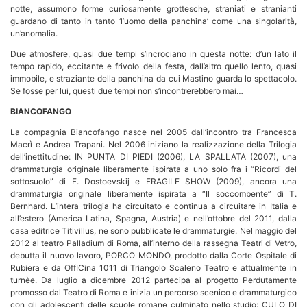
notte, assumono forme curiosamente grottesche, straniati e stranianti
guardano di tanto in tanto ‘l’uomo della panchina’ come una singolarità,
un’anomalia.
Due atmosfere, quasi due tempi s’incrociano in questa notte: d’un lato il
tempo rapido, eccitante e frivolo della festa, dall’altro quello lento, quasi
immobile, e straziante della panchina da cui Mastino guarda lo spettacolo.
Se fosse per lui, questi due tempi non s’incontrerebbero mai…
BIANCOFANGO
La compagnia Biancofango nasce nel 2005 dall’incontro tra Francesca
Macrì e Andrea Trapani. Nel 2006 iniziano la realizzazione della Trilogia
dell’inettitudine: IN PUNTA DI PIEDI (2006), LA SPALLATA (2007), una
drammaturgia originale liberamente ispirata a uno solo fra i “Ricordi del
sottosuolo” di F. Dostoevskij e FRAGILE SHOW (2009), ancora una
drammaturgia originale liberamente ispirata a “Il soccombente” di T.
Bernhard. L’intera trilogia ha circuitato e continua a circuitare in Italia e
all’estero (America Latina, Spagna, Austria) e nell’ottobre del 2011, dalla
casa editrice Titivillus, ne sono pubblicate le drammaturgie. Nel maggio del
2012 al teatro Palladium di Roma, all’interno della rassegna Teatri di Vetro,
debutta il nuovo lavoro, PORCO MONDO, prodotto dalla Corte Ospitale di
Rubiera e da OffICina 1011 di Triangolo Scaleno Teatro e attualmente in
turnèe. Da luglio a dicembre 2012 partecipa al progetto Perdutamente
promosso dal Teatro di Roma e inizia un percorso scenico e drammaturgico
con gli adolescenti delle scuole romane culminato nello studio: CULO DI