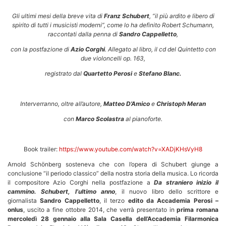
Gli ultimi mesi della breve vita di
Franz Schubert
, “il più ardito e libero di
spirito di tutti i musicisti moderni”, come lo ha definito Robert Schumann,
raccontati dalla penna di
Sandro Cappelletto
,
con la postfazione di
Azio Corghi
. Allegato al libro, il cd del Quintetto con
due violoncelli op. 163,
registrato dal
Quartetto Perosi
e
Stefano Blanc.
Interverranno, oltre all’autore,
Matteo D’Amico
e
Christoph Meran
con
Marco Scolastra
al pianoforte.
Book trailer:
https://www.youtube.com/watch?v=XADjKHsVyH8
Arnold Schönberg sosteneva che con l’opera di Schubert giunge a
conclusione “il periodo classico” della nostra storia della musica. Lo ricorda
il compositore Azio Corghi nella postfazione a
Da straniero inizio il
cammino. Schubert, l’ultimo anno
, il nuovo libro dello scrittore e
giornalista
Sandro Cappelletto
, il terzo
edito da Accademia Perosi –
onlus
, uscito a fine ottobre 2014, che verrà presentato in
prima romana
mercoledì 28 gennaio alla Sala Casella
dell’Accademia Filarmonica