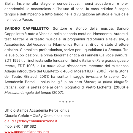
Biella. Insieme alla stagione concertistica, i corsi accademici e pre-
accademici, le masterclass e l’istituto di base, la casa editrice è segno
tangibile dell’impegno a tutto tondo nella divulgazione artistica e musicale
nel nostro Paese.
SANDRO CAPPELLETTO.
Scrittore e storico della musica, Sandro
Cappelletto è nato a Venezia nella seconda metà del Novecento. Autore di
testi teatrali e di teatro musicale, di programmi radiofonici e televisivi, è
Accademico dell’Accademia Filarmonica Romana, di cui è stato direttore
artistico. Giornalista professionista, scrive per il quotidiano
La Stampa.
Tra
le sue pubblicazioni, la prima biografia critica di Farinelli (
La voce perduta,
EDT 1995), un’inchiesta sulle fondazioni liriche italiane (
Farò grande questo
teatro!,
EDT 1996) e
La notte delle dissonanze,
racconto del misterioso
Adagio introduttivo del Quartetto K 465 di Mozart (EDT 2006). Per la Storia
del Teatro (Einaudi 2001) ha scritto il saggio
Inventare la scena.
Con
Accademia Perosi – onlus ha già pubblicato
Mozart, la prima biografia
italiana
, con la prefazione ai cenni biografici di Pietro Lichental (2006) e
Messiaen l’angelo del tempo
(2007).
+ + + + +
Ufficio stampa Accademia Perosi onlus
Claudia Cefalo – ClaSy Comunicazione
claudia@clasycomunicazione.it
mob. 340 4891682
www.accademiaperosi.org