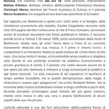
Romana
(via Flaminia 118)
alle ore 18
. Oltre all’autore, interverranno
Matteo D’Amico
, direttore artistico dell’Accademia Filarmonica Romana,
Christoph Meran
, direttore del Forum Austriaco di Cultura, e il pianista
Marco Scolastra
che eseguirà alcune brani per pianoforte di Schubert.
Dal rapporto con Beethoven a quello con i tanti amici e la famiglia, dalle
ristrettezze economiche alla malattia, Sandro Cappelletto racconta nelle
oltre 200 pagine del libro l’ultimo anno di vita di Franz Schubert, servendosi
anche di numerosi documenti mai finora pubblicati in italiano. Il racconto
prende avvio a Vienna il 26 marzo 1828, primo anniversario della morte di
Beethoven. Quella sera, gli amici fanno dono a Franz di un concerto
interamente dedicato alla sua musica: è il primo e rimarrà l’unico. Il
compositore è un trentenne malato al quale restano da vivere meno di otto
mesi. Una corsa contro il tempo, un’incontenibile ansia creativa si stagliano
sullo sfondo di una profonda scissione tra pubblico riconoscimento e
privata grandezza di artista. È il periodo che vedrà nascere alcune tra le
sue opere più alte, destinate a rimanere a lungo sconosciute al pubblico e
agli stessi musicisti:
“La sola creazione di tali capolavori in quell’arco di
tempo sembra incredibile, ma la qualità dell’ispirazione, della magia, è
miracolosa e supera ogni spiegazione
”, ha scritto Benjamin Britten.
Ma la
ricezione della musica schubertiana rimarrà a lungo confinata a pochi titoli,
facendo prevalere un’immagine assai limitata del suo genio creativo,
mentre verrà messa in atto una vera e propria falsificazione di alcuni
aspetti della sua vita privata.
L’attività editoriale è uno dei fiori all’occhiello dell’Accademia Perosi di