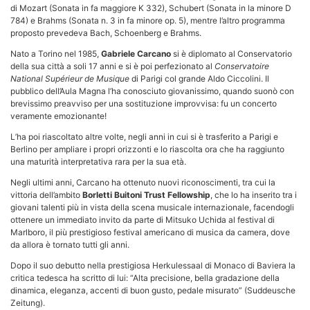
di Mozart (Sonata in fa maggiore K 332), Schubert (Sonata in la minore D
784) e Brahms (Sonata n. 3 in fa minore op. 5), mentre l’altro programma
proposto prevedeva Bach, Schoenberg e Brahms.
Nato a Torino nel 1985,
Gabriele Carcano
si è diplomato al Conservatorio
della sua città a soli 17 anni e si è poi perfezionato al
Conservatoire
National Supérieur de Musique
di Parigi col grande Aldo Ciccolini. Il
pubblico dell’Aula Magna l’ha conosciuto giovanissimo, quando suonò con
brevissimo preavviso per una sostituzione improvvisa: fu un concerto
veramente emozionante!
L’ha poi riascoltato altre volte, negli anni in cui si è trasferito a Parigi e
Berlino per ampliare i propri orizzonti e lo riascolta ora che ha raggiunto
una maturità interpretativa rara per la sua età.
Negli ultimi anni, Carcano ha ottenuto nuovi riconoscimenti, tra cui la
vittoria dell’ambito
Borletti Buitoni Trust Fellowship
, che lo ha inserito tra i
giovani talenti più in vista della scena musicale internazionale, facendogli
ottenere un immediato invito da parte di Mitsuko Uchida al festival di
Marlboro, il più prestigioso festival americano di musica da camera, dove
da allora è tornato tutti gli anni.
Dopo il suo debutto nella prestigiosa Herkulessaal di Monaco di Baviera la
critica tedesca ha scritto di lui: “Alta precisione, bella gradazione della
dinamica, eleganza, accenti di buon gusto, pedale misurato” (Suddeusche
Zeitung).