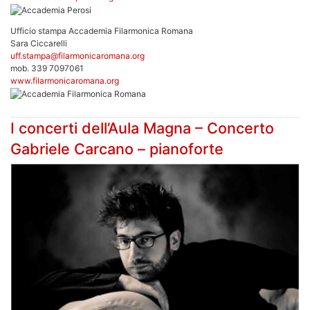
Ufficio stampa Accademia Filarmonica Romana
Sara Ciccarelli
uff.stampa@filarmonicaromana.org
mob. 339 7097061
www.filarmonicaromana.org
I concerti dell’Aula Magna – Concerto
Gabriele Carcano – pianoforte