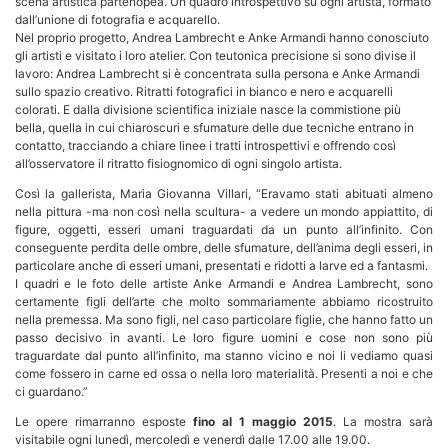
scena artistica partenopea. Un quadro introspettivo su ogni artista, formato
dall’unione di fotografia e acquarello.
Nel proprio progetto, Andrea Lambrecht e Anke Armandi hanno conosciuto
gli artisti e visitato i loro atelier. Con teutonica precisione si sono divise il
lavoro: Andrea Lambrecht si è concentrata sulla persona e Anke Armandi
sullo spazio creativo. Ritratti fotografici in bianco e nero e acquarelli
colorati. E dalla divisione scientifica iniziale nasce la commistione più
bella, quella in cui chiaroscuri e sfumature delle due tecniche entrano in
contatto, tracciando a chiare linee i tratti introspettivi e offrendo così
all’osservatore il ritratto fisiognomico di ogni singolo artista.
Così la gallerista, Maria Giovanna Villari, “Eravamo stati abituati almeno
nella pittura -ma non così nella scultura- a vedere un mondo appiattito, di
figure, oggetti, esseri umani traguardati da un punto all’infinito. Con
conseguente perdita delle ombre, delle sfumature, dell’anima degli esseri, in
particolare anche di esseri umani, presentati e ridotti a larve ed a fantasmi.
I quadri e le foto delle artiste Anke Armandi e Andrea Lambrecht, sono
certamente figli dell’arte che molto sommariamente abbiamo ricostruito
nella premessa. Ma sono figli, nel caso particolare figlie, che hanno fatto un
passo decisivo in avanti. Le loro figure uomini e cose non sono più
traguardate dal punto all’infinito, ma stanno vicino e noi li vediamo quasi
come fossero in carne ed ossa o nella loro materialità. Presenti a noi e che
ci guardano.”
Le opere rimarranno esposte
fino al 1 maggio 2015
. La mostra sarà
visitabile ogni lunedì, mercoledì e venerdì dalle 17.00 alle 19.00.