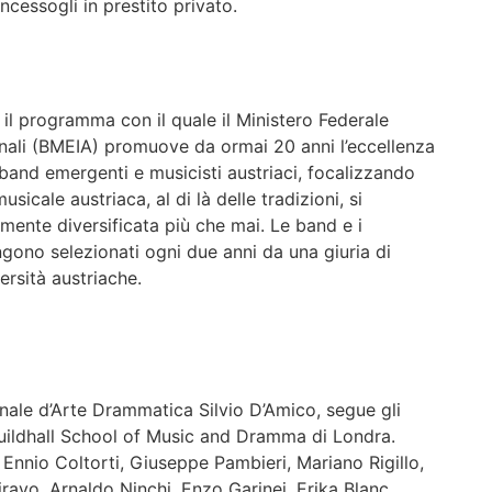
ncessogli in prestito privato.
 il programma con il quale il Ministero Federale
ionali (BMEIA) promuove da ormai 20 anni l’eccellenza
band emergenti e musicisti austriaci, focalizzando
sicale austriaca, al di là delle tradizioni, si
ente diversificata più che mai. Le band e i
ono selezionati ogni due anni da una giuria di
ersità austriache.
nale d’Arte Drammatica Silvio D’Amico, segue gli
uildhall School of Music and Dramma di Londra.
n Ennio Coltorti, Giuseppe Pambieri, Mariano Rigillo,
avo, Arnaldo Ninchi, Enzo Garinei, Erika Blanc,