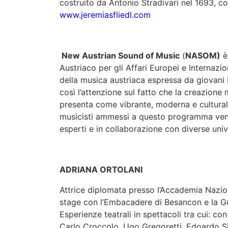
costruito da Antonio Stradivari nel 1693, co
www.jeremiasfliedl.com
New Austrian Sound of Music
(
NASOM)
è
Austriaco per gli Affari Europei e Internaz
della musica austriaca espressa da giovani 
così l’attenzione sul fatto che la creazione mu
presenta come vibrante, moderna e culturalm
musicisti ammessi a questo programma veng
esperti e in collaborazione con diverse univ
ADRIANA ORTOLANI
Attrice diplomata presso l’Accademia Nazio
stage con l’Embacadere di Besancon e la G
Esperienze teatrali in spettacoli tra cui: co
Carlo Croccolo, Ugo Gregoretti, Edoardo Sir