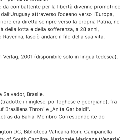
: da combattente per la libertà divenne promotrice
 dall’Uruguay attraverso l’oceano verso l’Europa,
iore era diretta sempre verso la propria Patria, nel
tà della lotta e della sofferenza, a 28 anni,
Ravenna, lasciò andare il filo della sua vita,
n Verlag, 2001 (disponibile solo in lingua tedesca).
a Salvador, Brasile.
 (tradotte in inglese, portoghese e georgiano), fra
f Brasiliens Thron“ e „Anita Garibaldi“.
etras da Bahia, Membro Correspondente do
ington DC, Biblioteca Vaticana Rom, Campanella
ty of South Carolina, Nazionale Maricana (Venezia).