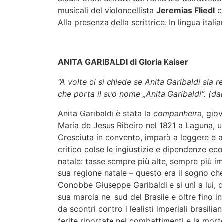
musicali del violoncellista
Jeremias Fliedl
c
Alla presenza della scrittrice. In lingua italia
ANITA GARIBALDI di Gloria Kaiser
“A volte ci si chiede se Anita Garibaldi sia r
che porta il suo nome „Anita Garibaldi“. (dal 
Anita Garibaldi è stata la
companheira
, gio
Maria de Jesus Ribeiro nel 1821 a Laguna, un
Cresciuta in convento, imparò a leggere e a
critico colse le ingiustizie e dipendenze 
natale: tasse sempre più alte, sempre più im
sua regione natale – questo era il sogno che
Conobbe Giuseppe Garibaldi e si unì a lui, d
sua marcia nel sud del Brasile e oltre fino
da scontri contro i lealisti imperiali brasili
ferite riportate nei combattimenti e la morte 