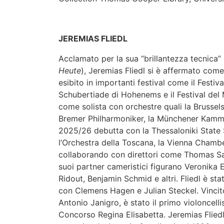
JEREMIAS FLIEDL
Acclamato per la sua “brillantezza tecnica” 
Heute
), Jeremias Fliedl si è affermato come u
esibito in importanti festival come il Festiv
Schubertiade di Hohenems e il Festival de
come solista con orchestre quali la Brussels
Bremer Philharmoniker, la Münchener Kammer
2025/26 debutta con la Thessaloniki State
l’Orchestra della Toscana, la Vienna Chambe
collaborando con direttori come Thomas Sa
suoi partner cameristici figurano Veronika E
Ridout, Benjamin Schmid e altri. Fliedl è stat
con Clemens Hagen e Julian Steckel. Vincitor
Antonio Janigro, è stato il primo violoncell
Concorso Regina Elisabetta. Jeremias Fliedl