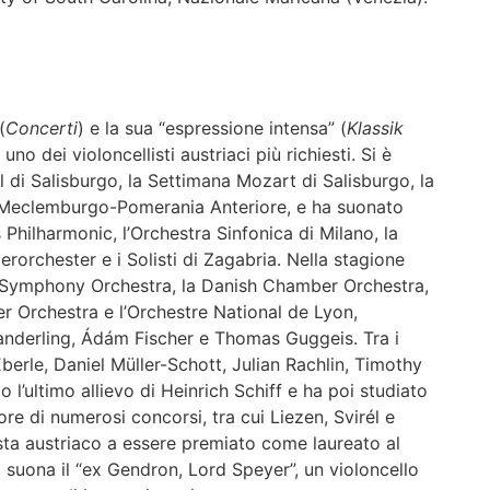
(
Concerti
) e la sua “espressione intensa” (
Klassik
no dei violoncellisti austriaci più richiesti. Si è
al di Salisburgo, la Settimana Mozart di Salisburgo, la
l Meclemburgo-Pomerania Anteriore, e ha suonato
 Philharmonic, l’Orchestra Sinfonica di Milano, la
orchester e i Solisti di Zagabria. Nella stagione
 Symphony Orchestra, la Danish Chamber Orchestra,
r Orchestra e l’Orchestre National de Lyon,
nderling, Ádám Fischer e Thomas Guggeis. Tra i
berle, Daniel Müller-Schott, Julian Rachlin, Timothy
o l’ultimo allievo di Heinrich Schiff e ha poi studiato
e di numerosi concorsi, tra cui Liezen, Svirél e
ista austriaco a essere premiato come laureato al
 suona il “ex Gendron, Lord Speyer”, un violoncello