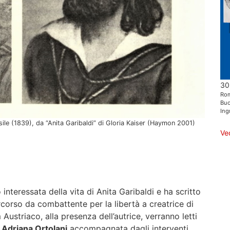
30
Ro
Buo
Ing
asile (1839), da “Anita Garibaldi” di Gloria Kaiser (Haymon 2001)
Ve
 interessata della vita di Anita Garibaldi e ha scritto
ercorso da combattente per la libertà a creatrice di
Austriaco, alla presenza dell’autrice, verranno letti
e
Adriana Ortolani
accompagnata dagli interventi