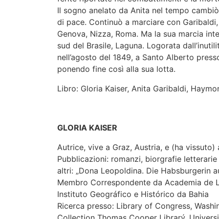
Il sogno anelato da Anita nel tempo cambiò
di pace. Continuò a marciare con Garibaldi,
Genova, Nizza, Roma. Ma la sua marcia inter
sud del Brasile, Laguna. Logorata dall’inutili
nell’agosto del 1849, a Santo Alberto presso 
ponendo fine così alla sua lotta.
Libro: Gloria Kaiser, Anita Garibaldi, Haymo
GLORIA KAISER
Autrice, vive a Graz, Austria, e (ha vissuto) 
Pubblicazioni: romanzi, biorgrafie letterarie
altri: „Dona Leopoldina. Die Habsburgerin au
Membro Correspondente da Academia de L
Instituto Geográfico e Histórico da Bahia
Ricerca presso: Library of Congress, Wash
Collection Thomas Cooper Librarý, Universi