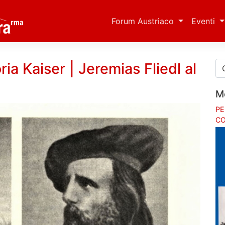
Forum Austriaco
Eventi
a Kaiser | Jeremias Fliedl al
M
PE
CO