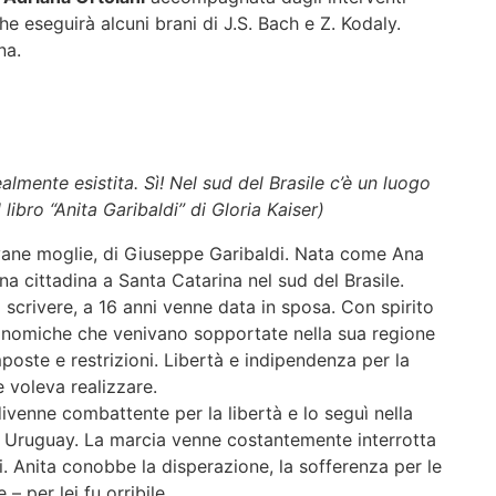
he eseguirà alcuni brani di J.S. Bach e Z. Kodaly.
na.
ealmente esistita. Sì! Nel sud del Brasile c’è un luogo
libro “Anita Garibaldi” di Gloria Kaiser)
vane moglie, di Giuseppe Garibaldi. Nata come Ana
a cittadina a Santa Catarina nel sud del Brasile.
 scrivere, a 16 anni venne data in sposa. Con spirito
economiche che venivano sopportate nella sua regione
poste e restrizioni. Libertà e indipendenza per la
 voleva realizzare.
ivenne combattente per la libertà e lo seguì nella
 in Uruguay. La marcia venne costantemente interrotta
ani. Anita conobbe la disperazione, la sofferenza per le
– per lei fu orribile.