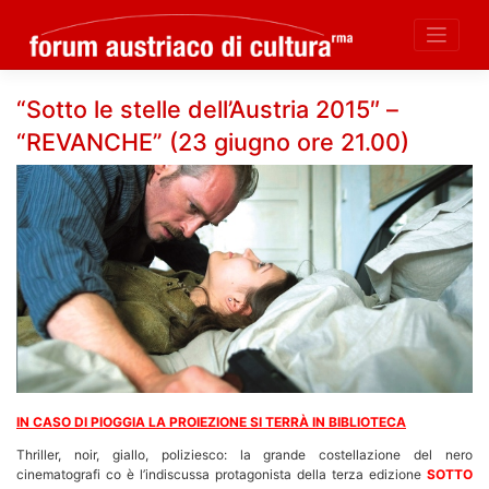
Skip
“Sotto le stelle dell’Austria 2015″ –
to
“REVANCHE” (23 giugno ore 21.00)
content
IN CASO DI PIOGGIA LA PROIEZIONE SI TERRÀ IN BIBLIOTECA
Thriller, noir, giallo, poliziesco: la grande costellazione del nero
cinematografi co è l’indiscussa protagonista della terza edizione
SOTTO