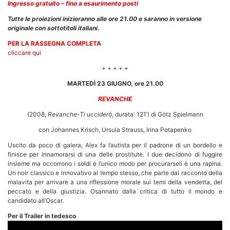
Ingresso gratuito – fino a esaurimento posti
Tutte le proiezioni inizieranno alle ore 21.00 e saranno in versione
originale con sottotitoli italiani.
PER LA RASSEGNA COMPLETA
cliccare qui
+ + + + +
MARTEDÌ 23 GIUGNO, ore 21.00
REVANCHE
(2008,
Revanche-Ti ucciderò
, durata: 121’) di Götz Spielmann
con Johannes Krisch, Ursula Strauss, Irina Potapenko
Uscito da poco di galera, Alex fa l’autista per il padrone di un bordello e
finisce per innamorarsi di una delle prostitute. I due decidono di fuggire
insieme ma occorrono i soldi e l’unico modo per procurarseli è una rapina.
Un noir classico e innovativo al tempo stesso, che parte dal racconto della
malavita per arrivare a una riflessione morale sui temi della vendetta, del
peccato e della giustizia. Osannato dalla critica di tutto il mondo e
candidato all’Oscar.
Per il Trailer in tedesco