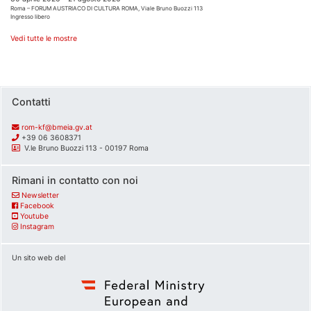
Roma – FORUM AUSTRIACO DI CULTURA ROMA, Viale Bruno Buozzi 113
Ingresso libero
Vedi tutte le mostre
Contatti
rom-kf@bmeia.gv.at
+39 06 3608371
V.le Bruno Buozzi 113 - 00197 Roma
Rimani in contatto con noi
Newsletter
Facebook
Youtube
Instagram
Un sito web del