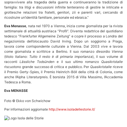
sopravvivere alla tragedia della guerra e continueranno la tradizione di
famiglia: tra litigi e discussioni infinite tenteranno di gestire le intricate e
grottesche relazioni tra fratelli, genitori, zii e parenti vari, cercando di
ricostruire un’identità familiare, personale ed ebraica.”
Eva Menasse
, nata nel 1970 a Vienna, inizia come giornalista per la rivista
settimanale di attualità austriaca “Profil”. Diventa redattrice del quotidiano
tedesco “Frankfurter Allgemeine Zeitung” e copre il processo a Londra del
negazionista dell’olocausto David Irving. Dopo un soggiorno a Praga,
lavora come corrispondente culturale a Vienna. Dal 2003 vive e lavora
come giornalista e scrittrice a Berlino. Il suo romanzo d’esordio
Vienna
(titolo italiano:
Tutto il resto è di primaria importanza
), il suo volume di
racconti
Lässliche Todsünden
e il suo ultimo romanzo
Quasikristalle
riscuotono grande successo di critica e pubblico. Per
Quasikristalle
riceve
il Premio Gerty-Spies, il Premio Heinrich-Böll della città di Colonia, come
anche l’Alpha Literaturpreis. È borsista 2015 di Villa Massimo, l’Accademia
Tedesca a Roma.
Eva MENASSE
Foto © Ekko von Schwichow
Per informazioni aggiornate
http://www.isoladellestorie.it/