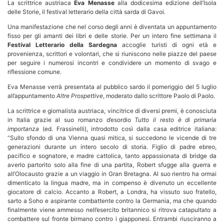
La scrittrice austriaca
Eva Menasse
alla dodicesima edizione dell’Isola
delle Storie, il festival letterario della città sarda di Gavoi.
Una manifestazione che nel corso degli anni è diventata un appuntamento
fisso per gli amanti dei libri e delle storie. Per un intero fine settimana il
Festival Letterario della Sardegna
accoglie turisti di ogni età e
provenienza, scrittori e volontari, che si riuniscono nelle piazze del paese
per seguire i numerosi incontri e condividere un momento di svago e
riflessione comune.
Eva Menasse verrà presentata al pubblico sardo il pomeriggio del 5 luglio
all’appuntamento
Altre Prospettive
, moderato dallo scrittore Paolo di Paolo.
La scrittrice e giornalista austriaca, vincitrice di diversi premi, è conosciuta
in Italia grazie al suo romanzo d’esordio
Tutto il resto è di primaria
importanza
(ed. Frassinelli), introdotto così dalla casa editrice italiana:
“Sullo sfondo di una Vienna quasi mitica, si succedono le vicende di tre
generazioni durante un intero secolo di storia. Figlio di padre ebreo,
pacifico e sognatore, e madre cattolica, tanto appassionata di bridge da
averlo partorito solo alla fine di una partita, Robert sfugge alla guerra e
all’Olocausto grazie a un viaggio in Gran Bretagna. Al suo rientro ha ormai
dimenticato la lingua madre, ma in compenso è divenuto un eccellente
giocatore di calcio. Accanto a Robert, a Londra, ha vissuto suo fratello,
sarto a Soho e aspirante combattente contro la Germania, ma che quando
finalmente viene ammesso nell’esercito britannico si ritrova catapultato a
combattere sul fronte birmano contro i giapponesi. Entrambi riusciranno a