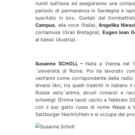
riuniti sull’isola ed eseguiranno una compo
periodo di permanenza in Sardegna e ispira
suscitato in loro. Guidati dal trombetti
Campus
, alla voce (Italia),
Angelika Niesc
cornamusa (Gran Bretagna),
Eugen Ioan G
al basso (Austria).
Susanne SCHOLL –
Nata a Vienna nel 194
´università di Roma. Poi ha lavorato co
vent’anni come corrispondente della radio
diversi libri, tra quelli tradotti in italia
Russia senz´anima, alcuni romanzi e rac
schweigt (Emma tace) uscito a febbraio 2014
con il suo gatto russo di nome Wasja a Vi
Salzburger Nachrichten e si occupa dei prob