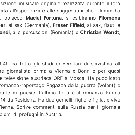
sizione musicale originale realizzata durante il loro
ta all’esperienza e alle suggestioni che il luogo ha
sta polacco
Maciej Fortuna
, si esibiranno
Filomena
ier
, al sax (Germania),
Fraser Fifield
, al sax, flauti e
ondi
, alle percussioni (Romania) e
Christian Wendt
,
9 ha fatto gli studi universitari di slavistica all
me giornalista prima a Vienna e Bonn e per quasi
 e televisione austriaca ORF a Mosca. Ha pubblicato
no il romanzo-reportage Ragazze della guerra (Volant) e
colte di poesie. L’ultimo libro è il romanzo Emma
 da Residenz. Ha due gemelli, figlio e figlia, e vive
enna. Scrive commenti sulla Russia per il giornale
lemi di profughi in Austria.