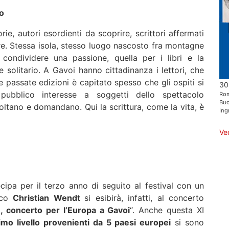
ro
ie, autori esordienti da scoprire, scrittori affermati
tare. Stessa isola, stesso luogo nascosto fra montagne
 condividere una passione, quella per i libri e la
 solitario. A Gavoi hanno cittadinanza i lettori, che
e passate edizioni è capitato spesso che gli ospiti si
30
pubblico interesse a soggetti dello spettacolo
Ro
Buo
coltano e domandano. Qui la scrittura, come la vita, è
Ing
Ve
ipa per il terzo anno di seguito al festival con un
iaco
Christian Wendt
si esibirà, infatti, al concerto
ie, concerto per l’Europa a Gavoi
“. Anche questa XI
simo livello provenienti da 5 paesi europei
si sono