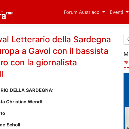
Forum Austriaco
Eventi
ival Letterario della Sardegna
ropa a Gavoi con il bassista
M
ro con la giornalista
PE
CO
l
RARIO DELLA SARDEGNA:
sta Christian Wendt
rto
nne Scholl