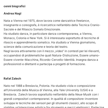
cenni biografici
Andrea Nagl
Nata a Vienna nel 1975, dove lavora come danzatrice
freelance
,
insegnante e coreografa, è ricercatrice nell’ambito della Tecnica Cranio-
Sacrale e del Rilascio Somato Emozionale.
Ha studiato danza, in particolare danza contemporanea, a Vienna,
Monaco, Colonia e New York. Si è interessata soprattutto di tecniche di
rilascio e apprendimento somatico. Ha studiato a Vienna giornalismo,
scienze della comunicazione e teoria del teatro.
Nagl lavora attivamente con il mezzo „video“ in contesti per lei rilevanti,
occupandosi di problematiche quali Natura-Distruzione, Essere umano-
Essere vivente-Macchina, Ricordo-Cervello-Identità. Insegna danza a
professionisti e dilettanti e partecipa a progetti di formazione.
Rafał Zalech
Nato nel 1988 a Breslavia, Polonia. Ha studiato viola e composizione
all’Università della Musica di Vienna, alla Yale University (USA) e a
Breslavia. Zalech lavora soprattutto nell’ambito della
Neue Musik
con i
grandi compositori contemporanei. In qualità di compositore-inventore
sviluppa le tecniche dei sensori per gli strumenti classici, allo scopo di
stabilire un’interazione artistica fra strumento e mezzi elettronici. Partecipa