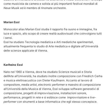
come musicista da camera e solista ai più importanti festival mondiali di
Neue Musik
ed è membro di rinomate orchestre.
Marian Essl
Monocolor alias Marian Essl studia il rapporto fra suono e immagine, fra
luce e spazio, allo scopo di creare realtà audiovisuali che coinvolgono tutti
i sensi.
Essl ha studiato Tecnologia mediatica e Arti mediatiche sperimentali,
attualmente frequenta lo studio di Arte mediatica e digitale all’Università
delle scienze applicate di Vienna.
Karlheinz Essl
Nato nel 1960 a Vienna, dove ha studiato Scienze musicali e Storia
dell’Arte all’Università, ha studiato inoltre composizione con Friedrich Cerha
e musica elettroacustica con Dieter Kaufmann. Accanto al lavoro di
compositore,
media artist
,
electronic performer
e maestro di composizione
all’Università della Musica di Vienna, Essl sviluppa software generativi di
composizione, progetti di improvvisazione, installazioni sonore,
performance, progetti in rete e si esibisce come improvvisatore e
live-
performer
con strumenti a base informatica che egli stesso concepisce.