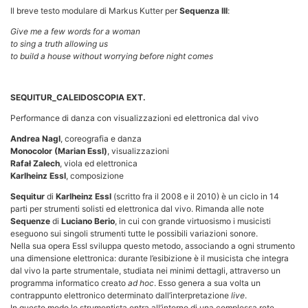
Il breve testo modulare di Markus Kutter per
Sequenza III
:
Give me a few words for a woman
to sing a truth allowing us
to build a house without worrying before night comes
SEQUITUR_CALEIDOSCOPIA EXT.
Performance di danza con visualizzazioni ed elettronica dal vivo
Andrea Nagl
, coreografia e danza
Monocolor (Marian Essl)
, visualizzazioni
Rafał Zalech
, viola ed elettronica
Karlheinz Essl
, composizione
Sequitur
di
Karlheinz Essl
(scritto fra il 2008 e il 2010) è un ciclo in 14
parti per strumenti solisti ed elettronica dal vivo. Rimanda alle note
Sequenze
di
Luciano Berio
, in cui con grande virtuosismo i musicisti
eseguono sui singoli strumenti tutte le possibili variazioni sonore.
Nella sua opera Essl sviluppa questo metodo, associando a ogni strumento
una dimensione elettronica: durante l’esibizione è il musicista che integra
dal vivo la parte strumentale, studiata nei minimi dettagli, attraverso un
programma informatico creato
ad hoc
. Esso genera a sua volta un
contrappunto elettronico determinato dall’interpretazione
live
.
In questo modo lo strumentista entra all’interno di una complessa rete