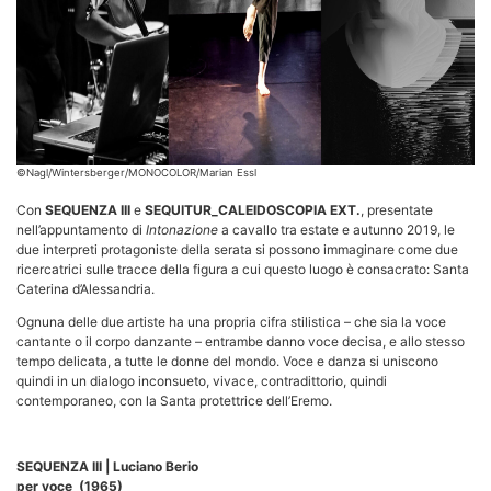
©Nagl/Wintersberger/MONOCOLOR/Marian Essl
Con
SEQUENZA III
e
SEQUITUR_CALEIDOSCOPIA EXT.
, presentate
nell’appuntamento di
Intonazione
a cavallo tra estate e autunno 2019, le
due interpreti protagoniste della serata si possono immaginare come due
ricercatrici sulle tracce della figura a cui questo luogo è consacrato: Santa
Caterina d’Alessandria.
Ognuna delle due artiste ha una propria cifra stilistica – che sia la voce
cantante o il corpo danzante – entrambe danno voce decisa, e allo stesso
tempo delicata, a tutte le donne del mondo. Voce e danza si uniscono
quindi in un dialogo inconsueto, vivace, contradittorio, quindi
contemporaneo, con la Santa protettrice dell’Eremo.
SEQUENZA III | Luciano Berio
per voce
(1965)