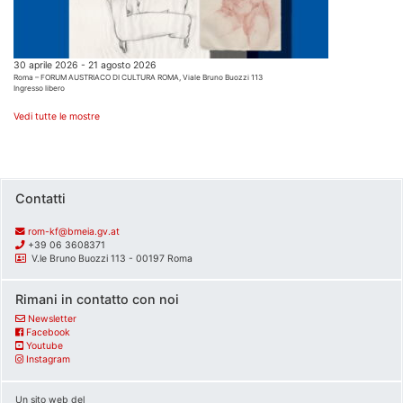
30 aprile 2026 - 21 agosto 2026
Roma – FORUM AUSTRIACO DI CULTURA ROMA, Viale Bruno Buozzi 113
Ingresso libero
Vedi tutte le mostre
Contatti
rom-kf@bmeia.gv.at
+39 06 3608371
V.le Bruno Buozzi 113 - 00197 Roma
Rimani in contatto con noi
Newsletter
Facebook
Youtube
Instagram
Un sito web del