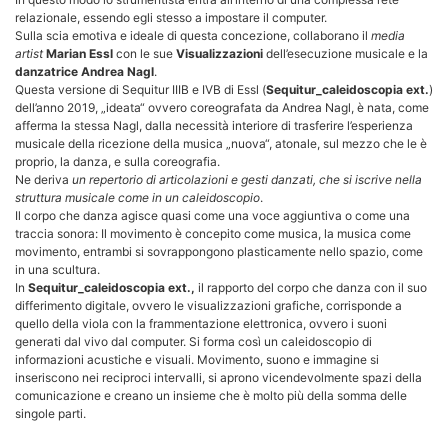
relazionale, essendo egli stesso a impostare il computer.
Sulla scia emotiva e ideale di questa concezione, collaborano il
media
artist
Marian Essl
con le sue
Visualizzazioni
dell’esecuzione musicale e la
danzatrice Andrea Nagl
.
Questa versione di Sequitur IIIB e IVB di Essl (
Sequitur_caleidoscopia ext.
)
dell’anno 2019, „ideata“ ovvero coreografata da Andrea Nagl, è nata, come
afferma la stessa Nagl, dalla necessità interiore di trasferire l’esperienza
musicale della ricezione della musica „nuova“, atonale, sul mezzo che le è
proprio, la danza, e sulla coreografia.
Ne deriva
un repertorio di articolazioni e gesti danzati, che si iscrive nella
struttura musicale come in un caleidoscopio
.
Il corpo che danza agisce quasi come una voce aggiuntiva o come una
traccia sonora: Il movimento è concepito come musica, la musica come
movimento, entrambi si sovrappongono plasticamente nello spazio, come
in una scultura.
In
Sequitur_caleidoscopia ext.,
il rapporto del corpo che danza con il suo
differimento digitale, ovvero le visualizzazioni grafiche, corrisponde a
quello della viola con la frammentazione elettronica, ovvero i suoni
generati dal vivo dal computer. Si forma così un caleidoscopio di
informazioni acustiche e visuali. Movimento, suono e immagine si
inseriscono nei reciproci intervalli, si aprono vicendevolmente spazi della
comunicazione e creano un insieme che è molto più della somma delle
singole parti.