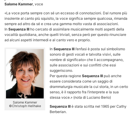
Salome Kammer
, voce
«La voce porta sempre con sé un eccesso di connotazioni. Dal rumore più
insolente al canto più squisito, la voce significa sempre qualcosa, rimanda
sempre ad altro da sé e crea una gamma molto vasta di associazioni.
In
Sequenza III
ho cercato di assimilare musicalmente molti aspetti della
vocalità quotidiana, anche quelli triviali, senza però per questo rinunciare
ad alcuni aspetti intermedi e al canto vero e proprio.
In
Sequ
enza III
l’enfasi è posta sul simbolismo
sonoro di gesti vocali e talvolta visivi, sulle
«ombre di significato» che li accompagnano,
sulle associazioni e sui conflitti che essi
suggeriscono.
Per questa ragione
Sequenza III
può anche
essere considerata come un saggio di
drammaturgia musicale la cui storia, in un certo
senso, è il rapporto fra l’interprete e la sua
stessa voce.» (nota di Luciano Berio)
Salome Kammer
©Christoph Hellhake
Sequenza III
è stata scritta nel 1965 per Cathy
Berberian.