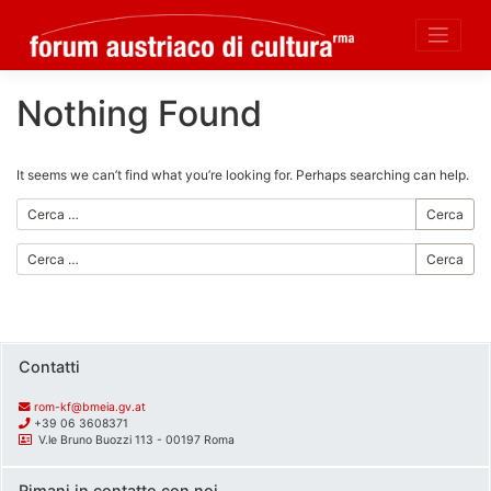
Nothing Found
Skip
to
content
It seems we can’t find what you’re looking for. Perhaps searching can help.
Cerca
Cerca
Contatti
rom-kf@bmeia.gv.at
+39 06 3608371
V.le Bruno Buozzi 113 - 00197 Roma
Rimani in contatto con noi