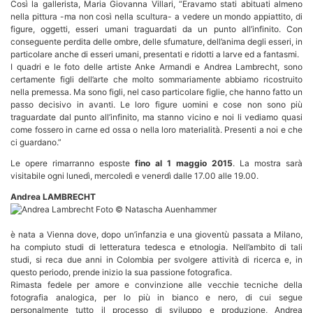
Così la gallerista, Maria Giovanna Villari, “Eravamo stati abituati almeno
nella pittura -ma non così nella scultura- a vedere un mondo appiattito, di
figure, oggetti, esseri umani traguardati da un punto all’infinito. Con
conseguente perdita delle ombre, delle sfumature, dell’anima degli esseri, in
particolare anche di esseri umani, presentati e ridotti a larve ed a fantasmi.
I quadri e le foto delle artiste Anke Armandi e Andrea Lambrecht, sono
certamente figli dell’arte che molto sommariamente abbiamo ricostruito
nella premessa. Ma sono figli, nel caso particolare figlie, che hanno fatto un
passo decisivo in avanti. Le loro figure uomini e cose non sono più
traguardate dal punto all’infinito, ma stanno vicino e noi li vediamo quasi
come fossero in carne ed ossa o nella loro materialità. Presenti a noi e che
ci guardano.”
Le opere rimarranno esposte
fino al 1 maggio 2015
. La mostra sarà
visitabile ogni lunedì, mercoledì e venerdì dalle 17.00 alle 19.00.
Andrea LAMBRECHT
è nata a Vienna dove, dopo un’infanzia e una gioventù passata a Milano,
ha compiuto studi di letteratura tedesca e etnologia. Nell’ambito di tali
studi, si reca due anni in Colombia per svolgere attività di ricerca e, in
questo periodo, prende inizio la sua passione fotografica.
Rimasta fedele per amore e convinzione alle vecchie tecniche della
fotografia analogica, per lo più in bianco e nero, di cui segue
personalmente tutto il processo di sviluppo e produzione, Andrea