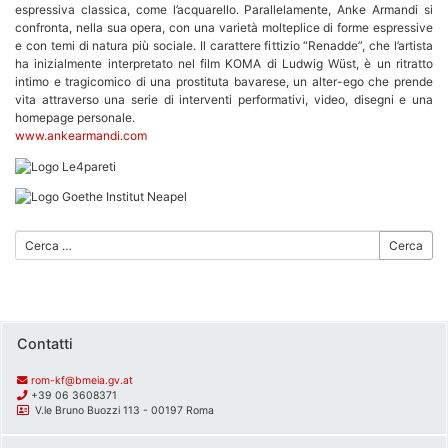
espressiva classica, come l’acquarello. Parallelamente, Anke Armandi si
confronta, nella sua opera, con una varietà molteplice di forme espressive
e con temi di natura più sociale. Il carattere fittizio “Renadde”, che l’artista
ha inizialmente interpretato nel film KOMA di Ludwig Wüst, è un ritratto
intimo e tragicomico di una prostituta bavarese, un alter-ego che prende
vita attraverso una serie di interventi performativi, video, disegni e una
homepage personale.
www.ankearmandi.com
Cerca
Contatti
rom-kf@bmeia.gv.at
+39 06 3608371
V.le Bruno Buozzi 113 - 00197 Roma