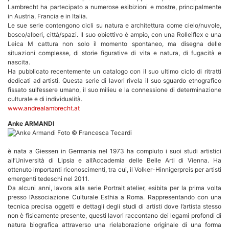
Lambrecht ha partecipato a numerose esibizioni e mostre, principalmente
in Austria, Francia e in Italia.
Le sue serie contengono cicli su natura e architettura come cielo/nuvole,
bosco/alberi, città/spazi. Il suo obiettivo è ampio, con una Rolleiflex e una
Leica M cattura non solo il momento spontaneo, ma disegna delle
situazioni complesse, di storie figurative di vita e natura, di fugacità e
nascita.
Ha pubblicato recentemente un catalogo con il suo ultimo ciclo di ritratti
dedicati ad artisti. Questa serie di lavori rivela il suo sguardo etnografico
fissato sull’essere umano, il suo milieu e la connessione di determinazione
culturale e di individualità.
www.andrealambrecht.at
Anke ARMANDI
è nata a Giessen in Germania nel 1973 ha compiuto i suoi studi artistici
all’Università di Lipsia e all’Accademia delle Belle Arti di Vienna. Ha
ottenuto importanti riconoscimenti, tra cui, il Volker-Hinnigerpreis per artisti
emergenti tedeschi nel 2011.
Da alcuni anni, lavora alla serie Portrait atelier, esibita per la prima volta
presso l’Associazione Culturale Esthia a Roma. Rappresentando con una
tecnica precisa oggetti e dettagli degli studi di artisti dove l’artista stesso
non è fisicamente presente, questi lavori raccontano dei legami profondi di
natura biografica attraverso una rielaborazione originale di una forma