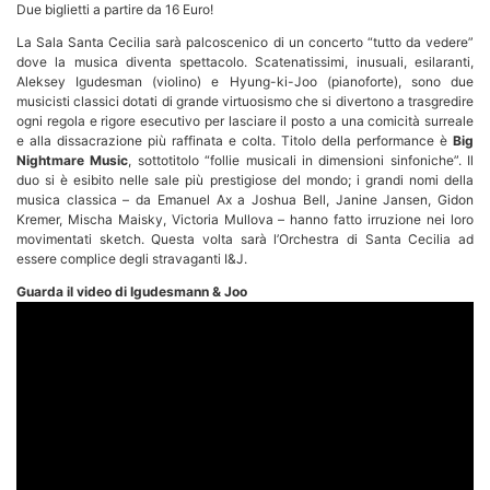
Due biglietti a partire da 16 Euro!
La Sala Santa Cecilia sarà palcoscenico di un concerto “tutto da vedere”
dove la musica diventa spettacolo. Scatenatissimi, inusuali, esilaranti,
Aleksey Igudesman (violino) e Hyung-ki-Joo (pianoforte), sono due
musicisti classici dotati di grande virtuosismo che si divertono a trasgredire
ogni regola e rigore esecutivo per lasciare il posto a una comicità surreale
e alla dissacrazione più raffinata e colta. Titolo della performance è
Big
Nightmare Music
, sottotitolo “follie musicali in dimensioni sinfoniche”. Il
duo si è esibito nelle sale più prestigiose del mondo; i grandi nomi della
musica classica – da Emanuel Ax a Joshua Bell, Janine Jansen, Gidon
Kremer, Mischa Maisky, Victoria Mullova – hanno fatto irruzione nei loro
movimentati sketch. Questa volta sarà l’Orchestra di Santa Cecilia ad
essere complice degli stravaganti I&J.
Guarda il video di Igudesmann & Joo