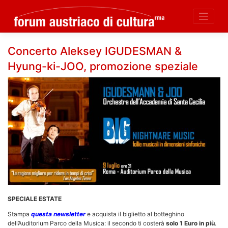
Skip
Concerto Aleksey IGUDESMAN &
to
Hyung-ki-JOO, promozione speziale
content
SPECIALE ESTATE
Stampa
questa newsletter
e acquista il biglietto al botteghino
dell’Auditorium Parco della Musica: il secondo ti costerà
solo 1 Euro in più
.