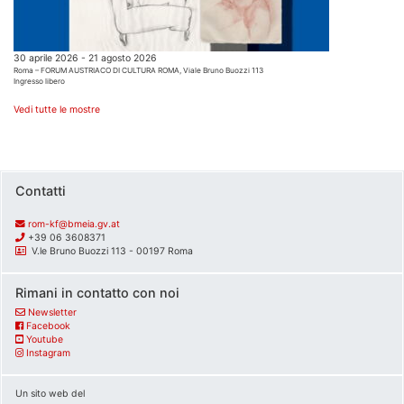
30 aprile 2026 - 21 agosto 2026
Roma – FORUM AUSTRIACO DI CULTURA ROMA, Viale Bruno Buozzi 113
Ingresso libero
Vedi tutte le mostre
Contatti
rom-kf@bmeia.gv.at
+39 06 3608371
V.le Bruno Buozzi 113 - 00197 Roma
Rimani in contatto con noi
Newsletter
Facebook
Youtube
Instagram
Un sito web del