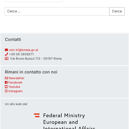
articoli
Cerca
Contatti
rom-kf@bmeia.gv.at
+39 06 3608371
V.le Bruno Buozzi 113 - 00197 Roma
Rimani in contatto con noi
Newsletter
Facebook
Youtube
Instagram
Un sito web del