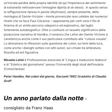
un’iniziale perdita della propria identità (di qui l’importanza del sentimento
di estraneità nell’osservare l’immagine dipinta di sé stessi). In questo senso
la raffigurazione ripresa in parole (
èkphrasis
), sempre presente, della
montagna di Sainte-Victoire – monte provenzale reso celebre dai numerosi
ritratti che ne face Paul Cézanne – rappresenta per certi versi il filo di
Arianna di un simile percorso odeporico ed esplorativo, dal taglio
fortemente autobiografico. Oltre a costituire un tassello significativo della
produzione narrativa di Handke, il romanzo
Die Lehre der Sainte-Victoire
si
caratterizza anche come il suo particolare contributo alla “cultura visuale”.
Lo dimostrano le riflessioni sulla questione dei colori, sui temi della luce,
come anche i dialoghi sottesi con altri autori, sul crinale tra letterature,
filosofia ed arti figurative.
Micaela Latini
è Professoressa associata di “Lingua e traduzione tedesca”
e di “Estetica del giornalismo” presso l’Università degli studi dell’Insubria
(Como/Varese).
Peter Handke, Nei colori del giorno, Garzanti 1982 (tradotto di Claudio
Groff
Un anno parlato dalla notte
–
consigliato da Franz Haas