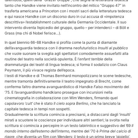
tanto che Handke viene invitato nell’incontro del mitico “Gruppo 47” in
trasferta americana a Princeton con i mostri sacri della letteratura tedesca
e qui nasce Handke con un discorso duro in cui accusa di «impotenza
descrittiva» l’establishment culturale della Germania Occidentale. Il suo
intervento diventa l’epicedio del gruppo, quello – per intenderci – di Böll e
Grass (ma chi di Nobel ferisce…).
In quel biennio 66-68 Handke si profila come la punta di diamante
dell’avanguardia tedesca con il dramma neofuturistico
Insulti al pubblico
che vuole suonare la sveglia agli spettatori comodamente assuefatti alla
routine del teatro nella società opulenta. È l’
enfant terrible
della
drammaturgia dei teatri di lingua tedesca; si forma il sodalizio con Claus
Peymann, il più vivace regista dell’epoca.
I testi di Handke e di Thomas Bernhard monopolizzano le scene tedesche,
mentre tramonta definitivamente il teatro impegnato di Brecht, come
conferma l’altro dramma avanguardistico di Handke
Falso movimento
del
’75. E l’avanguardismo handkiano prosegue con incursioni nella
cinematografia in collaborazione con Wim Wenders, firmando quel
capolavoro ‘
cult’
che è stato
Il cielo sopra Berlino
, che ha lanciato la
capitale tedesca in tempi non sospetti.
Gradualmente la scrittura comincia a precisarsi, a distaccarsi dagli ‘insulti’
mirati a scuotere le coscienze per individuare altri sentieri; la svolta nella
scrittura si comincia a percepire in un testo labirintico e suggestivo del ’69
Il
mondo interno dall’esterno dell’interno,
mentre del ’70 è
Prima del calcio di
rigore
, che diventa un film con Wenders; il testo è un primo breve ‘gioiello’
,