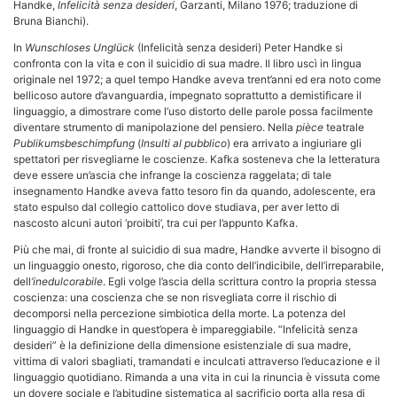
Handke,
Infelicità senza desideri
, Garzanti, Milano 1976; traduzione di
Bruna Bianchi).
In
Wunschloses Unglück
(Infelicità senza desideri) Peter Handke si
confronta con la vita e con il suicidio di sua madre. Il libro uscì in lingua
originale nel 1972; a quel tempo Handke aveva trent’anni ed era noto come
bellicoso autore d’avanguardia, impegnato soprattutto a demistificare il
linguaggio, a dimostrare come l’uso distorto delle parole possa facilmente
diventare strumento di manipolazione del pensiero. Nella
pièce
teatrale
Publikumsbeschimpfung
(
Insulti al pubblico
) era arrivato a ingiuriare gli
spettatori per risvegliarne le coscienze. Kafka sosteneva che la letteratura
deve essere un’ascia che infrange la coscienza raggelata; di tale
insegnamento Handke aveva fatto tesoro fin da quando, adolescente, era
stato espulso dal collegio cattolico dove studiava, per aver letto di
nascosto alcuni autori ‘proibiti’, tra cui per l’appunto Kafka.
Più che mai, di fronte al suicidio di sua madre, Handke avverte il bisogno di
un linguaggio onesto, rigoroso, che dia conto dell’indicibile, dell’irreparabile,
dell
’inedulcorabile
. Egli volge l’ascia della scrittura contro la propria stessa
coscienza: una coscienza che se non risvegliata corre il rischio di
decomporsi nella percezione simbiotica della morte. La potenza del
linguaggio di Handke in quest’opera è impareggiabile. “Infelicità senza
desideri” è la definizione della dimensione esistenziale di sua madre,
vittima di valori sbagliati, tramandati e inculcati attraverso l’educazione e il
linguaggio quotidiano. Rimanda a una vita in cui la rinuncia è vissuta come
un dovere sociale e l’abitudine sistematica al sacrificio porta alla resa di