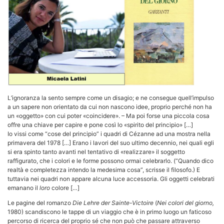
L’ignoranza la sento sempre come un disagio; e ne consegue quell’impulso
a un sapere non orientato da cui non nascono idee, proprio perché non ha
un «oggetto» con cui poter «coincidere». – Ma poi forse una piccola cosa
offre una chiave per capire e pone così lo «spirito del principio» […]
Io vissi come “cose del principio” i quadri di Cézanne ad una mostra nella
primavera del 1978 […] Erano i lavori del suo ultimo decennio, nei quali egli
si era spinto tanto avanti nel tentativo di «realizzare» il soggetto
raffigurato, che i colori e le forme possono ormai celebrarlo. (“Quando dico
realtà e completezza intendo la medesima cosa”, scrisse il filosofo.) E
tuttavia nei quadri non appare alcuna luce accessoria. Gli oggetti celebrati
emanano il
loro
colore […]
Le pagine del romanzo
Die Lehre der Sainte-Victoire
(
Nei colori del giorno,
1980) scandiscono le tappe di un viaggio che è in primo luogo un faticoso
percorso di ricerca del proprio sé che non può che passare attraverso