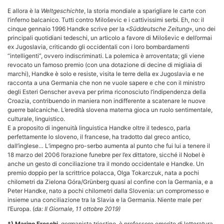
E allora è la
Weltgeschichte
, la storia mondiale a sparigliare le carte con
l’inferno balcanico. Tutti contro Miloševic e i cattivissimi serbi. Eh, no: il
cinque gennaio 1996 Handke scrive per la «
Süddeutsche Zeitung»
, uno dei
principali quotidiani tedeschi, un articolo a favore di Miloševic e dell’ormai
ex Jugoslavia, criticando gli occidentali con i loro bombardamenti
“intelligenti”, ovvero indiscriminati. La polemica è arroventata; gli viene
revocato un famoso premio (con una dotazione di decine di migliaia di
marchi), Handke è solo e resiste, visita le terre della ex Jugoslavia e ne
racconta a una Germania che non ne vuole sapere e che con il ministro
degli Esteri Genscher aveva per prima riconosciuto l’indipendenza della
Croazia, contribuendo in maniera non indifferente a scatenare le nuove
guerre balcaniche. L’eredità slovena materna gioca un ruolo sentimentale,
culturale, linguistico.
E a proposito di ingenuità linguistica Handke oltre il tedesco, parla
perfettamente lo sloveno, il francese, ha tradotto dal greco antico,
dall’inglese… L’impegno pro-serbo aumenta al punto che fui lui a tenere il
18 marzo del 2006 l’orazione funebre per l’ex dittatore, sicché il Nobel è
anche un gesto di conciliazione tra il mondo occidentale e Handke. Un
premio doppio per la scrittrice polacca, Olga Tokarczuk, nata a pochi
chilometri da Zielona Góra/Grünberg quasi al confine con la Germania, e a
Peter Handke, nato a pochi chilometri dalla Slovenia: un compromesso e
insieme una conciliazione tra la Slavia e la Germania. Niente male per
l’Europa. (
da: Il Giornale, 11 ottobre 2019)
*) Marino Freschi
, germanista triestino, è professore emerito di letteratura