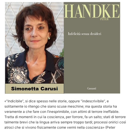
«“Indicibile”, si dice spesso nelle storie, oppure “indescrivibile”, e
solitamente io ritengo che siano scuse meschine; ma questa storia ha
veramente a che fare con l’inesprimibile, con attimi di terrore ineffabile.
Tratta di momenti in cui la coscienza, per l’orrore, fa un salto; stati di terrore
talmente brevi che la lingua arriva sempre troppo tardi; processi onirici così
atroci che si vivono fisicamente come vermi nella coscienza» (Peter