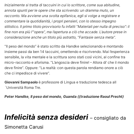
Inizialmente si tratta di taccuini in cui lo scrittore, come sua abitudine,
annota spunti per le opere che sta scrivendo: un dramma muto, un
racconto. Ma avviene una svolta epifanica, egli si volge a registrare e
commentare la quotidianità, i propri pensieri, con lo stesso impegno
stilistico. Il primo titolo provvisorio fu infatti “Materiali per nulla di preciso”: il
fine non era più l’“opera”, ma l’apertura a ciò che accade. L’autore prese in
considerazione anche un titolo più astratto, “Fantasie senza meta”.
“Il peso del mondo” è stato scritto da Handke selezionando e montando
insieme passi da ben 14 taccuini, omettendo e riscrivendo. Mai l’esperienza
sensibile, la vita mentale e la scrittura sono stati così vicini, al confine tra
micro-racconto e aforisma. “L’angoscia deve finire! – Allora di’ che il mondo
deve finire”. Oppure: “La realtà: con questa parola rendiamo onore a ciò
che ci impedisce di vivere”.
Giovanni Sampaolo
è professore di Lingua e traduzione tedesca all
´Università Roma Tre.
Peter Handke, Il peso del mondo, Guanda ((traduzione Raoul Precht)
Infelicità senza desideri
– consigliato da
Simonetta Carusi