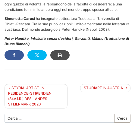
ogni guizzo di volontà, all’abbandono della facoltà di desiderare: a una
condizione femminile ancora oggi nel mondo troppo spesso attuale.
Simonetta Carusi
ha insegnato Letteratura Tedesca all’Università di
Chieti-Pescara. Tra le sue pubblicazioni: Il mito americano nella letteratura
austriaca. Dal mondo asburgico a Peter Handke (Napoli 2008).
Peter Handke, Infelicità senza desideri, Garzanti, Milano (traduzione di
Bruna Bianchi)
Navigazione
STYRIA-ARTIST-IN-
STUDIARE IN AUSTRIA
RESIDENCE-STIPENDIEN
articoli
(St.A.i.R.) DES LANDES
STEIERMARK 2020
Cerca