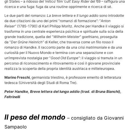
gli States – a ridosso del ‘mitico’ film ‘cult’
Easy Rider
del ’69 – raffigura una
ricerca e una fuga: fuga da una routine opprimente e ricerca di sé.
Le due parti del romanzo:
La breve lettera
e
Il lungo addio
sono introdotte
da due citazioni da uno dei primi “romanzi di formazione”: “
Anton
Reiser”
(1785-1790)
di Karl Philipp Moritz. Anche per Handke il viaggio si
trasforma in una centrale esperienza psichica e spirituale sulla scia della
grande tradizione, quella del “
Wilhelm Meister”
goethiano, proseguita
da “
Der Grüne Heinrich”
di Keller, che traversa come un filo rosso il
romanzo di Handke. Il racconto parte da una crisi matrimoniale e da una
curiosità per il Nuovo Mondo e termina con una separazione e con
un’imprevista nostalgia per “
Good Old Europe”
: il viaggio si tramuta in un
percorso di riconoscimento e ritrovamento e così il giovane provinciale
realizza la scoperta della propria identità austriaca e mitteleuropea.
Marino Freschi
, germanista triestino, è professore emerito di letteratura
tedesca (Università degli Studi di Roma Tre).
Peter Handke, Breve lettera del lungo addio (trad. di Bruna Bianchi),
Feltrinelli
Il peso del mondo
– consigliato da Giovanni
Sampaolo