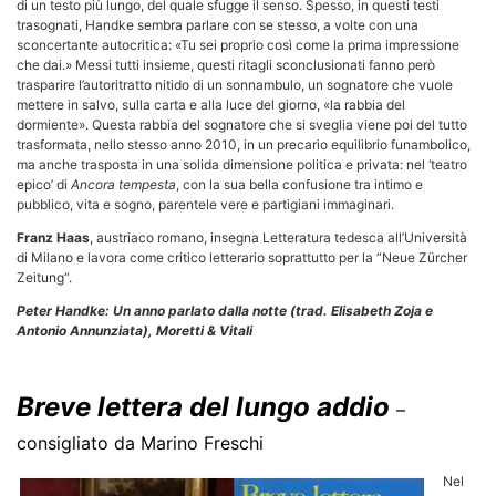
di un testo più lungo, del quale sfugge il senso. Spesso, in questi testi
trasognati, Handke sembra parlare con se stesso, a volte con una
sconcertante autocritica: «Tu sei proprio così come la prima impressione
che dai.» Messi tutti insieme, questi ritagli sconclusionati fanno però
trasparire l’autoritratto nitido di un sonnambulo, un sognatore che vuole
mettere in salvo, sulla carta e alla luce del giorno, «la rabbia del
dormiente». Questa rabbia del sognatore che si sveglia viene poi del tutto
trasformata, nello stesso anno 2010, in un precario equilibrio funambolico,
ma anche trasposta in una solida dimensione politica e privata: nel ‘teatro
epico’ di
Ancora tempesta
, con la sua bella confusione tra intimo e
pubblico, vita e sogno, parentele vere e partigiani immaginari.
Franz Haas
, austriaco romano, insegna Letteratura tedesca all’Università
di Milano e lavora come critico letterario soprattutto per la “Neue Zürcher
Zeitung“.
Peter Handke:
Un anno parlato dalla notte (trad. Elisabeth Zoja e
Antonio Annunziata), Moretti & Vitali
Breve lettera del lungo addio
–
consigliato da Marino Freschi
Nel