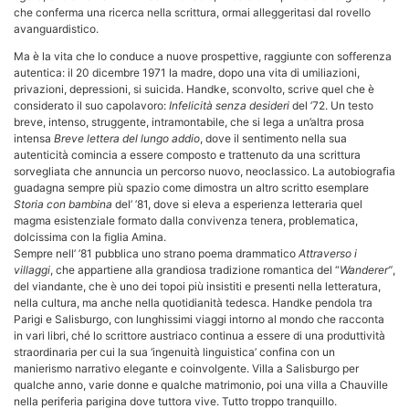
che conferma una ricerca nella scrittura, ormai alleggeritasi dal rovello
avanguardistico.
Ma è la vita che lo conduce a nuove prospettive, raggiunte con sofferenza
autentica: il 20 dicembre 1971 la madre, dopo una vita di umiliazioni,
privazioni, depressioni, si suicida. Handke, sconvolto, scrive quel che è
considerato il suo capolavoro:
Infelicità senza desideri
del ’72. Un testo
breve, intenso, struggente, intramontabile, che si lega a un’altra prosa
intensa
Breve lettera del lungo addio
, dove il sentimento nella sua
autenticità comincia a essere composto e trattenuto da una scrittura
sorvegliata che annuncia un percorso nuovo, neoclassico. La autobiografia
guadagna sempre più spazio come dimostra un altro scritto esemplare
Storia con bambina
del’ ’81, dove si eleva a esperienza letteraria quel
magma esistenziale formato dalla convivenza tenera, problematica,
dolcissima con la figlia Amina.
Sempre nell’ ’81 pubblica uno strano poema drammatico
Attraverso i
villaggi
, che appartiene alla grandiosa tradizione romantica del “
Wanderer”
,
del viandante, che è uno dei topoi più insistiti e presenti nella letteratura,
nella cultura, ma anche nella quotidianità tedesca. Handke pendola tra
Parigi e Salisburgo, con lunghissimi viaggi intorno al mondo che racconta
in vari libri, ché lo scrittore austriaco continua a essere di una produttività
straordinaria per cui la sua ‘ingenuità linguistica’ confina con un
manierismo narrativo elegante e coinvolgente. Villa a Salisburgo per
qualche anno, varie donne e qualche matrimonio, poi una villa a Chauville
nella periferia parigina dove tuttora vive. Tutto troppo tranquillo.