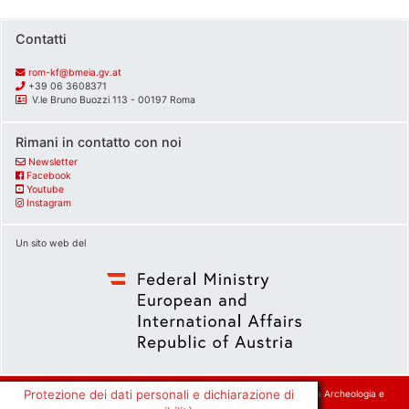
Contatti
rom-kf@bmeia.gv.at
+39 06 3608371
V.le Bruno Buozzi 113 - 00197 Roma
Rimani in contatto con noi
Newsletter
Facebook
Youtube
Instagram
Un sito web del
Protezione dei dati personali e dichiarazione di
© 2026
Forum Austriaco di Cultura Roma
|
Realizzazione: Andromeda Archeologia e
Informatica srl.