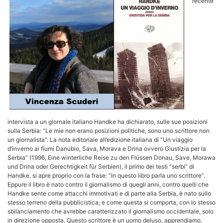
recente
intervista a un giornale italiano Handke ha dichiarato, sulle sue posizioni
sulla Serbia: “Le mie non erano posizioni politiche, sono uno scrittore non
un giornalista”. La nota editoriale all’edizione italiana di “Un viaggio
d’inverno ai fiumi Danubio, Sava, Morava e Drina ovvero Giustizia per la
Serbia” (1996, Eine winterliche Reise zu den Flüssen Donau, Save, Morawa
und Drina oder Gerechtigkeit für Serbien), il primo dei testi “serbi” di
Handke, si apre proprio con la frase: “In questo libro parla uno scrittore”.
Eppure il libro è nato contro il giornalismo di quegli anni, contro quelli che
Handke sente come attacchi immotivati e di parte alla Serbia, è nato sullo
stesso terreno della pubblicistica, e come questa si comporta, con lo stesso
sbilanciamento che avrebbe caratterizzato il giornalismo occidentale, solo
in direzione opposta. Questo scrittore è un uomo deluso, apprendiamo,