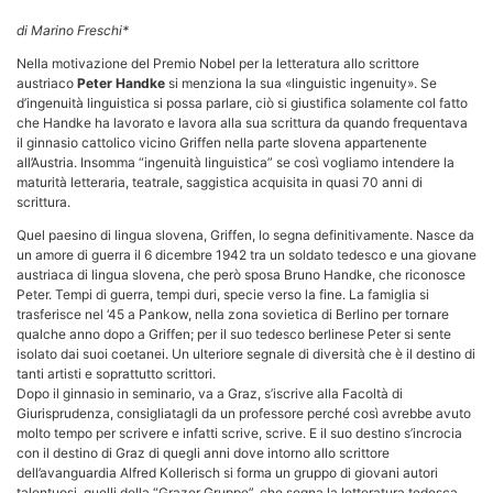
di Marino Freschi*
Nella motivazione del Premio Nobel per la letteratura allo scrittore
austriaco
Peter Handke
si menziona la sua «linguistic ingenuity». Se
d’ingenuità linguistica si possa parlare, ciò si giustifica solamente col fatto
che Handke ha lavorato e lavora alla sua scrittura da quando frequentava
il ginnasio cattolico vicino Griffen nella parte slovena appartenente
all’Austria. Insomma “ingenuità linguistica” se così vogliamo intendere la
maturità letteraria, teatrale, saggistica acquisita in quasi 70 anni di
scrittura.
Quel paesino di lingua slovena, Griffen, lo segna definitivamente. Nasce da
un amore di guerra il 6 dicembre 1942 tra un soldato tedesco e una giovane
austriaca di lingua slovena, che però sposa Bruno Handke, che riconosce
Peter. Tempi di guerra, tempi duri, specie verso la fine. La famiglia si
trasferisce nel ‘45 a Pankow, nella zona sovietica di Berlino per tornare
qualche anno dopo a Griffen; per il suo tedesco berlinese Peter si sente
isolato dai suoi coetanei. Un ulteriore segnale di diversità che è il destino di
tanti artisti e soprattutto scrittori.
Dopo il ginnasio in seminario, va a Graz, s’iscrive alla Facoltà di
Giurisprudenza, consigliatagli da un professore perché così avrebbe avuto
molto tempo per scrivere e infatti scrive, scrive. E il suo destino s’incrocia
con il destino di Graz di quegli anni dove intorno allo scrittore
dell’avanguardia Alfred Kollerisch si forma un gruppo di giovani autori
talentuosi, quelli della “Grazer Gruppe”, che segna la letteratura tedesca