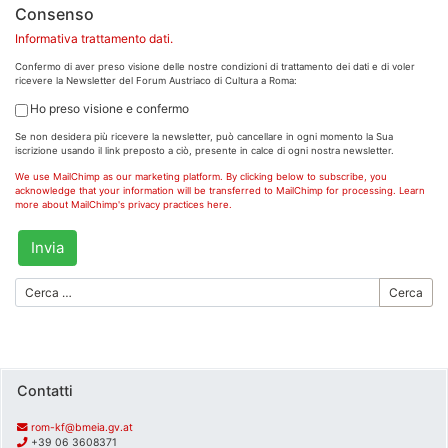
Consenso
Informativa trattamento dati.
Confermo di aver preso visione delle nostre condizioni di trattamento dei dati e di voler
ricevere la Newsletter del Forum Austriaco di Cultura a Roma:
Ho preso visione e confermo
Se non desidera più ricevere la newsletter, può cancellare in ogni momento la Sua
iscrizione usando il link preposto a ciò, presente in calce di ogni nostra newsletter.
We use MailChimp as our marketing platform. By clicking below to subscribe, you
acknowledge that your information will be transferred to MailChimp for processing. Learn
more about MailChimp's privacy practices here.
Cerca
Contatti
rom-kf@bmeia.gv.at
+39 06 3608371