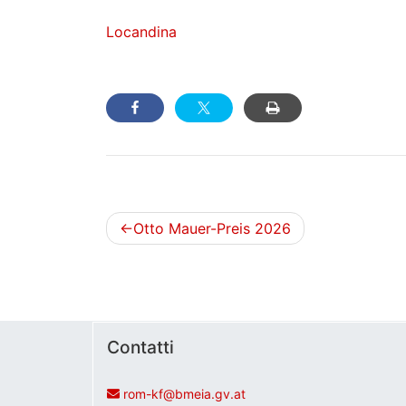
Locandina
Navigazione
Otto Mauer-Preis 2026
articoli
Contatti
rom-kf@bmeia.gv.at