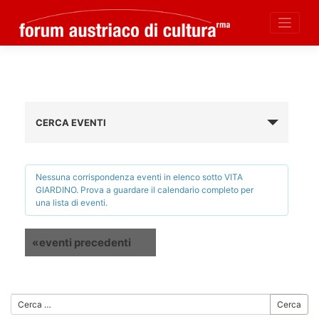
Skip
to
content
CERCA EVENTI
Nessuna corrispondenza eventi in elenco sotto VITA
GIARDINO. Prova a guardare il calendario completo per
una lista di eventi.
Elenco
«
eventi precedenti
Navigazione
eventi
Cerca